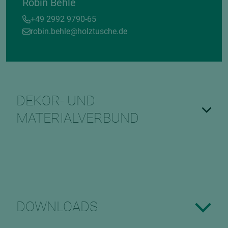
Robin Behle
+49 2992 9790-65
robin.behle@holztusche.de
DEKOR- UND
MATERIALVERBUND
DOWNLOADS