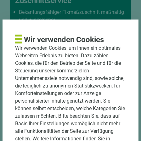
Zuschnittservice
Bekantungsfähiger Fixmaßzuschnitt maßhaltig
und winkelgenau
Hohe und präzise Leistung durch
halbautomatische Beschickung
Wir verwenden Cookies
Einzelteiletikettierung auf Wunsch möglich
Wir verwenden Cookies, um Ihnen ein optimales
Materialschonende und kundengerechte
Webseiten-Erlebnis zu bieten. Dazu zählen
Verpackung der Fixmaße
Cookies, die für den Betrieb der Seite und für die
Steuerung unserer kommerziellen
Jetzt Zuschnitt anfragen
Unternehmensziele notwendig sind, sowie solche,
die lediglich zu anonymen Statistikzwecken, für
Komforteinstellungen oder zur Anzeige
personalisierter Inhalte genutzt werden. Sie
können selbst entscheiden, welche Kategorien Sie
zulassen möchten. Bitte beachten Sie, dass auf
Basis Ihrer Einstellungen womöglich nicht mehr
alle Funktionalitäten der Seite zur Verfügung
stehen. Weitere Informationen finden Sie in