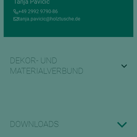
Tanja Pavicic
+49 2992 9790-86
tanja.pavicic@holztusche.de
DEKOR- UND
MATERIALVERBUND
DOWNLOADS