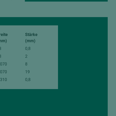
reite
Stärke
mm)
(mm)
3
0,8
3
2
.070
8
.070
19
.310
0,8