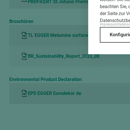
PROFiCERT St Johann Premium de
beachten Sie, 
der Seite zur 
Datenschutzb
Broschüren
Impressum
Datens
Konfiguri
TL EGGER Melamine surfaces antibacteriell prop
BR_Sustainability_Report_2022_DE
Environmental Product Declaration
EPD EGGER Eurodekor de