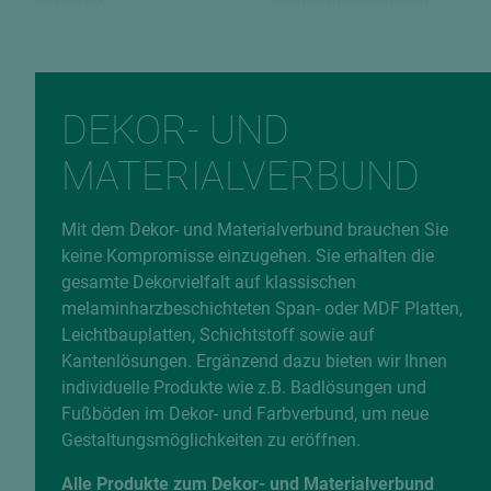
Rückseite
Verleimungsart
H1250 36
P2 / V20
EAN
DEKOR- UND
9010173516131
MATERIALVERBUND
Fehlerhafte Daten melden
Mit dem Dekor- und Materialverbund brauchen Sie
keine Kompromisse einzugehen. Sie erhalten die
gesamte Dekorvielfalt auf klassischen
melaminharzbeschichteten Span- oder MDF Platten,
Leichtbauplatten, Schichtstoff sowie auf
Kantenlösungen. Ergänzend dazu bieten wir Ihnen
individuelle Produkte wie z.B. Badlösungen und
Fußböden im Dekor- und Farbverbund, um neue
Gestaltungsmöglichkeiten zu eröffnen.
Alle Produkte zum Dekor- und Materialverbund