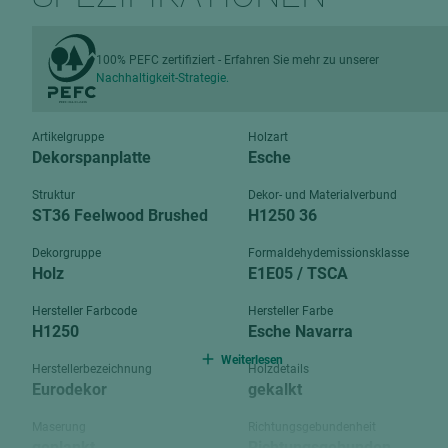
Verbundpl
grundierfolienbeschichtet
Verpacku
hochglänzend
100% PEFC zertifiziert - Erfahren Sie mehr zu unserer
biegbar
Nachhaltigkeit-Strategie.
leicht
dekorbesc
matt
leicht
Artikelgruppe
Holzart
roh
Dekorspanplatte
Esche
roh
schwer entflammbar
Struktur
Dekor- und Materialverbund
schwer e
ST36 Feelwood Brushed
H1250 36
Trockenbau
UPB Boar
Dekorgruppe
Formaldehydemissionsklasse
Gipsfaserplatten
Holz
E1E05 / TSCA
Norit-Platten
Hersteller Farbcode
Hersteller Farbe
H1250
Esche Navarra
Weiterlesen
Herstellerbezeichnung
Holzdetails
Eurodekor
gekalkt
Maserung
Richtungsgebundenheit
geplankt
Richtungsgebunden