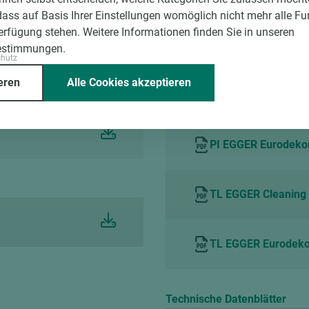
dass auf Basis Ihrer Einstellungen womöglich nicht mehr alle Fu
Verfügung stehen. Weitere Informationen finden Sie in unseren
PI EGGER Eurodekor
estimmungen.
chutz
eren
Alle Cookies akzeptieren
erties de
TL EGGER Melamine s
PI EGGER Eurodekor
TL EGGER Cleaning 
TL EGGER Eurodekor
Technische Datenblätter