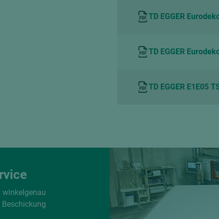
TD EGGER Eurodeko
TD EGGER Eurodeko
TD EGGER E1E05 TS
rvice
d winkelgenau
e Beschickung