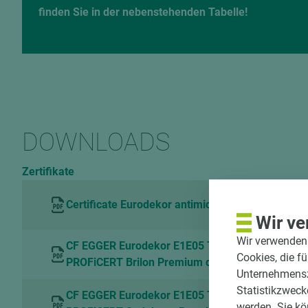
finden Sie in der nebenstehenden Tabelle!
DOWNLOADS
Zertifikate
Certificate Eurodekor antimicrobial Hohenstein
Wir ve
Wir verwenden 
CF EGGER Eurodekor E1E05 TSCA P2 and Flam
Cookies, die f
PROFiCERT Brilon Premium de
Unternehmenszi
Statistikzweck
CF EGGER Eurodekor E1E05 TSCA P2 and Flam
werden. Sie kö