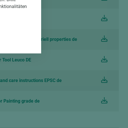
nktionalitäten
 Tool Leitz DE
urfaces antibacteriell properties de
 Tool Leuco DE
and care instructions EPSC de
 Painting grade de