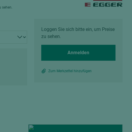
Spanplatten zementgebunden
zu sehen.
Sperrholz
Alle Partner anzeigen
Alle Partner anzeigen
Loggen Sie sich bitte ein, um Preise
zu sehen.
Anmelden
chtet
Zum Merkzettel hinzufügen