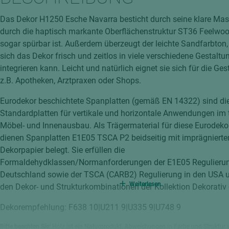
hochglänzend
atten
Das Dekor H1250 Esche Navarra besticht durch seine klare Mas
matt
ng
durch die haptisch markante Oberflächenstruktur ST36 Feelwo
Tischlerplatten
sogar spürbar ist. Außerdem überzeugt der leichte Sandfarbton,
hichtet
sich das Dekor frisch und zeitlos in viele verschiedene Gestaltu
Sonderaufbauten
integrieren kann. Leicht und natürlich eignet sie sich für die Ge
Stab--Stäbchenplatten
z.B. Apotheken, Arztpraxen oder Shops.
edelfurniert
Eurodekor beschichtete Spanplatten (gemäß EN 14322) sind di
ntflammbar
leicht
Standardplatten für vertikale und horizontale Anwendungen im
melaminbeschichtet
ds
Möbel- und Innenausbau. Als Trägermaterial für diese Eurodeko
dienen Spanplatten E1E05 TSCA P2 beidseitig mit imprägniert
schwer entflammbar
Dekorpapier belegt. Sie erfüllen die
Formaldehydklassen/Normanforderungen der E1E05 Regulierun
Deutschland sowie der TSCA (CARB2) Regulierung in den USA u
Weiterlesen
den Dekor- und Strukturkombinationen der Kollektion Dekorativ e
Dekorempfehlung: F638 10|U211 9|U335 9|U748 9
Bitte beachten Sie:
Holz ist ein Naturprodukt. Abweichungen in Farbe und Struktur 