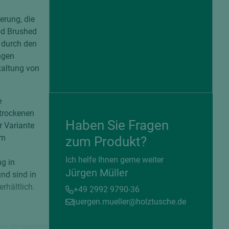
erung, die
od Brushed
 durch den
ngen
staltung von
e
 trockenen
Haben Sie Fragen
r Variante
em
zum Produkt?
= beschichtete Plattenwerkstoffe
Ich helfe Ihnen gerne weiter
g in
Jürgen Müller
nd sind in
rhältlich.
+49 2992 9790-36
juergen.mueller@holztusche.de
von den gezeigten