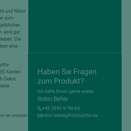
ld und Natur
ker zum
gelblichen
n sind gut
leben. Die
rben eine
offe
Haben Sie Fragen
ABS Kanten
ch Dekor,
zum Produkt?
dukte
= beschichtete Plattenwerkstoffe
Ich helfe Ihnen gerne weiter
Robin Behle
+49 2992 9790-65
robin.behle@holztusche.de
von den gezeigten