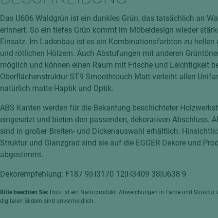
hochglänzend
atten
Das U606 Waldgrün ist ein dunkles Grün, das tatsächlich an Wa
matt
ng
erinnert. So ein tiefes Grün kommt im Möbeldesign wieder stär
Tischlerplatten
Einsatz. Im Ladenbau ist es ein Kombinationsfarbton zu hellen 
hichtet
und rötlichen Hölzern. Auch Abstufungen mit anderen Grüntöne
Sonderaufbauten
möglich und können einen Raum mit Frische und Leichtigkeit be
Stab--Stäbchenplatten
Oberflächenstruktur ST9 Smoothtouch Matt verleiht allen Unifa
edelfurniert
natürlich matte Haptik und Optik.
ntflammbar
leicht
ABS Kanten werden für die Bekantung beschichteter Holzwerkst
melaminbeschichtet
ds
eingesetzt und bieten den passenden, dekorativen Abschluss. 
sind in großer Breiten- und Dickenauswahl erhältlich. Hinsichtli
schwer entflammbar
Struktur und Glanzgrad sind sie auf die EGGER Dekore und Pro
abgestimmt.
Dekorempfehlung: F187 9|H3170 12|H3409 38|U638 9
Bitte beachten Sie:
Holz ist ein Naturprodukt. Abweichungen in Farbe und Struktur 
digitalen Bildern sind unvermeidlich.