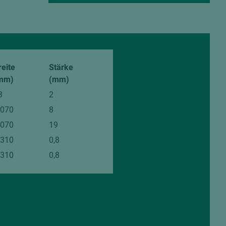
reite
Stärke
mm)
(mm)
3
2
.070
8
.070
19
.310
0,8
.310
0,8