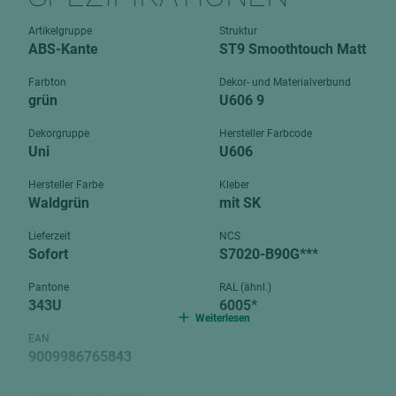
Verbundpl
grundierfolienbeschichtet
Artikelgruppe
Struktur
Verpacku
ABS-Kante
ST9 Smoothtouch Matt
hochglänzend
biegbar
leicht
Farbton
Dekor- und Materialverbund
dekorbesc
grün
U606 9
matt
leicht
Dekorgruppe
Hersteller Farbcode
roh
Uni
U606
roh
schwer entflammbar
schwer e
Hersteller Farbe
Kleber
Waldgrün
mit SK
Trockenbau
UPB Boar
Gipsfaserplatten
Lieferzeit
NCS
Sofort
S7020-B90G***
Norit-Platten
Pantone
RAL (ähnl.)
343U
6005*
Weiterlesen
EAN
9009986765843