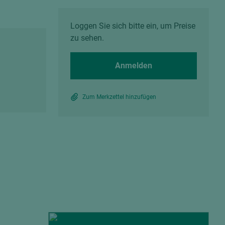
Spanplatten zementgebunden
Sperrholz
Alle Partner anzeigen
Alle Partner anzeigen
Loggen Sie sich bitte ein, um Preise
zu sehen.
Anmelden
Zum Merkzettel hinzufügen
chtet