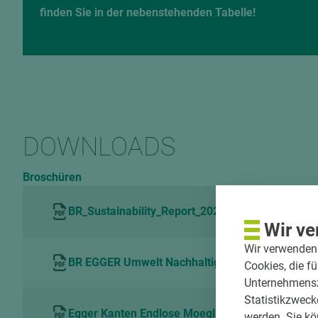
finden Sie in der nebenstehenden Tabelle!
DOWNLOADS
Broschüren
BR_Sustainability_Report_2020_DE
Wir ve
Wir verwenden 
BR EGGER Umwelt Nachhaltigkeit DE
Cookies, die f
Unternehmenszi
Statistikzweck
Egger Kanten Endlose Moeglichkeiten in Desig
werden. Sie kö