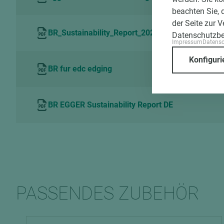
beachten Sie, 
der Seite zur 
BR_Sustainability_Report_2021_DE
Datenschutzb
Impressum
Datens
Konfiguri
BR fur edc edging
BR EGGER Sustainability Report DE
PASSENDES ZUBEHÖR