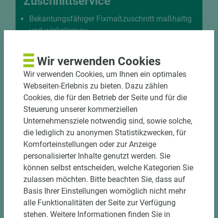
Zuschnittservice
Bekantungsfähiger Fixmaßzuschnitt maßhaltig
und winkelgenau
Hohe und präzise Leistung durch
halbautomatische Beschickung
Wir verwenden Cookies
Einzelteiletikettierung auf Wunsch möglich
Wir verwenden Cookies, um Ihnen ein optimales
Materialschonende und kundengerechte
Webseiten-Erlebnis zu bieten. Dazu zählen
Verpackung der Fixmaße
Cookies, die für den Betrieb der Seite und für die
Steuerung unserer kommerziellen
Jetzt Zuschnitt anfragen
Unternehmensziele notwendig sind, sowie solche,
die lediglich zu anonymen Statistikzwecken, für
Komforteinstellungen oder zur Anzeige
personalisierter Inhalte genutzt werden. Sie
können selbst entscheiden, welche Kategorien Sie
zulassen möchten. Bitte beachten Sie, dass auf
Basis Ihrer Einstellungen womöglich nicht mehr
alle Funktionalitäten der Seite zur Verfügung
stehen. Weitere Informationen finden Sie in