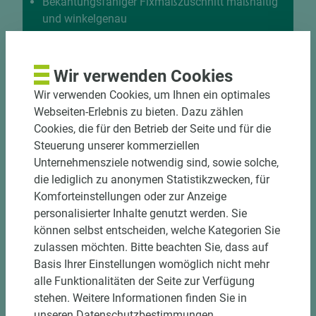
Bekantungsfähiger Fixmaßzuschnitt maßhaltig
und winkelgenau
Hohe und präzise Leistung durch
halbautomatische Beschickung
Einzelteiletikettierung auf Wunsch möglich
Wir verwenden Cookies
Materialschonende und kundengerechte
Wir verwenden Cookies, um Ihnen ein optimales
Verpackung der Fixmaße
Webseiten-Erlebnis zu bieten. Dazu zählen
Cookies, die für den Betrieb der Seite und für die
Jetzt Zuschnitt anfragen
Steuerung unserer kommerziellen
Unternehmensziele notwendig sind, sowie solche,
die lediglich zu anonymen Statistikzwecken, für
Komforteinstellungen oder zur Anzeige
personalisierter Inhalte genutzt werden. Sie
können selbst entscheiden, welche Kategorien Sie
zulassen möchten. Bitte beachten Sie, dass auf
Basis Ihrer Einstellungen womöglich nicht mehr
alle Funktionalitäten der Seite zur Verfügung
stehen. Weitere Informationen finden Sie in
unseren Datenschutzbestimmungen.