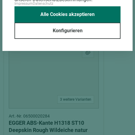
Impressum
Datenschutz
Alle Cookies akzeptieren
PASSENDES ZUBEHÖR
Konfigurieren
3 weitere Varianten
Art.-Nr. 06500020284
EGGER ABS-Kante H1318 ST10
Deepskin Rough Wildeiche natur