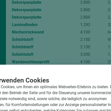
Dekorspanplatte
2.800
2
Dekorspanplatte
2.800
2
Dekorspanplatte
2.800
2
Laminatboden
1.292
3
Nischenrückwand
4.100
6
Schichtstoff
2.150
9
Schichtstoff
2.150
1
Schichtstoff
3.050
1
Wandanschlussprofil
4.100
2
rwenden Cookies
Cookies, um Ihnen ein optimales Webseiten-Erlebnis zu bieten.
ür den Betrieb der Seite und für die Steuerung unserer kommerzie
ele notwendig sind, sowie solche, die lediglich zu anonymen
en, für Komforteinstellungen oder zur Anzeige personalisierter I
Standort Emsbüren
nnen selbst entscheiden, welche Kategorien Sie zulassen möchte