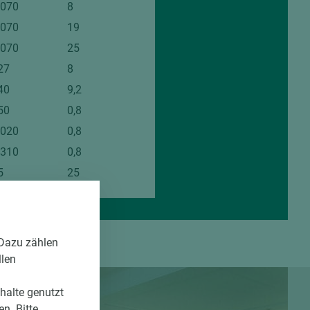
.070
8
.070
19
.070
25
27
8
40
9,2
50
0,8
.020
0,8
.310
0,8
5
25
 Dazu zählen
llen
nhalte genutzt
n. Bitte