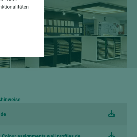
nktionalitäten
shinweise
 de
Colour assignments wall profiles de