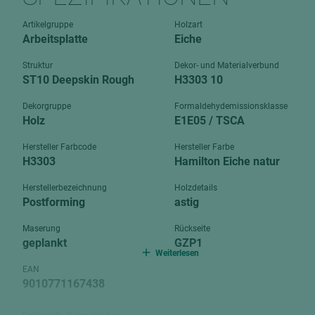
Verbundpl
grundierfolienbeschichtet
Artikelgruppe
Holzart
Verpacku
Arbeitsplatte
Eiche
hochglänzend
biegbar
leicht
Struktur
Dekor- und Materialverbund
dekorbesc
ST10 Deepskin Rough
H3303 10
matt
leicht
Dekorgruppe
Formaldehydemissionsklasse
roh
Holz
E1E05 / TSCA
roh
schwer entflammbar
schwer e
Hersteller Farbcode
Hersteller Farbe
H3303
Hamilton Eiche natur
Trockenbau
UPB Boar
Gipsfaserplatten
Herstellerbezeichnung
Holzdetails
Postforming
astig
Norit-Platten
Maserung
Rückseite
geplankt
GZP1
Weiterlesen
EAN
9010771167438