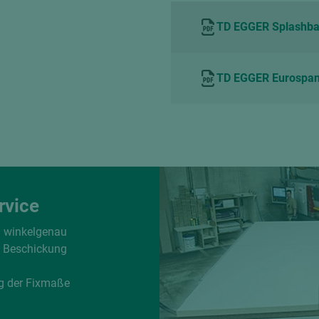
TD EGGER Splashba
TD EGGER Eurospan
rvice
d winkelgenau
e Beschickung
g der Fixmaße