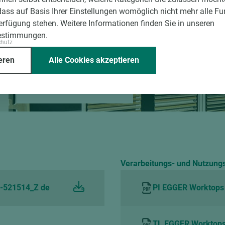
dass auf Basis Ihrer Einstellungen womöglich nicht mehr alle Fu
Lise-Meitner-Str. 18
Verfügung stehen. Weitere Informationen finden Sie in unseren
48488 Emsbüren
estimmungen.
chutz
Telefon:
+49 2553 9374-0
eren
Alle Cookies akzeptieren
Öffnungszeiten
Mo-Fr
07:30-17:00 Uhr
Verarbeitungs- und Nutzung
D-521514_Z de
PI EGGER Worktops
TL EGGER Worktops 