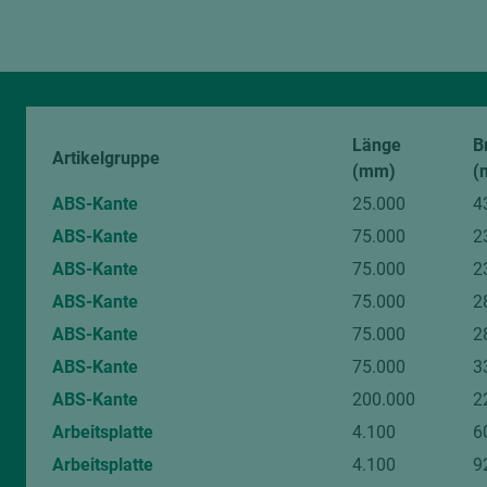
Bitte beachten Sie:
Holz ist ein Naturprodukt. Abweichungen in Farbe und Struktur 
digitalen Bildern sind unvermeidlich.
Von diesem Artikel können Muster angefragt werden.
Länge
B
Artikelgruppe
(mm)
(
ABS-Kante
25.000
4
ABS-Kante
75.000
2
ABS-Kante
75.000
2
ABS-Kante
75.000
2
ABS-Kante
75.000
2
ABS-Kante
75.000
3
ABS-Kante
200.000
2
Arbeitsplatte
4.100
6
Arbeitsplatte
4.100
9