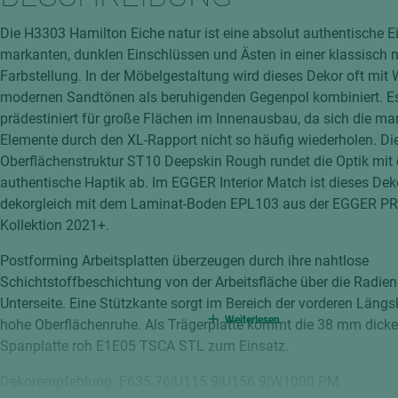
hochglänzend
atten
Die H3303 Hamilton Eiche natur ist eine absolut authentische E
matt
ng
markanten, dunklen Einschlüssen und Ästen in einer klassisch n
Tischlerplatten
Farbstellung. In der Möbelgestaltung wird dieses Dekor oft mit 
hichtet
modernen Sandtönen als beruhigenden Gegenpol kombiniert. Es 
Sonderaufbauten
prädestiniert für große Flächen im Innenausbau, da sich die ma
Stab--Stäbchenplatten
Elemente durch den XL-Rapport nicht so häufig wiederholen. Di
edelfurniert
Oberflächenstruktur ST10 Deepskin Rough rundet die Optik mit 
ntflammbar
authentische Haptik ab. Im EGGER Interior Match ist dieses Dek
leicht
dekorgleich mit dem Laminat-Boden EPL103 aus der EGGER P
melaminbeschichtet
ds
Kollektion 2021+.
schwer entflammbar
Postforming Arbeitsplatten überzeugen durch ihre nahtlose
Schichtstoffbeschichtung von der Arbeitsfläche über die Radien
Unterseite. Eine Stützkante sorgt im Bereich der vorderen Längs
Weiterlesen
hohe Oberflächenruhe. Als Trägerplatte kommt die 38 mm dick
Spanplatte roh E1E05 TSCA STL zum Einsatz.
Dekorempfehlung: F635 76|U115 9|U156 9|W1000 PM