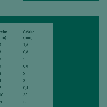
von den gezeigten
reite
Stärke
mm)
(mm)
3
1,5
3
0,8
3
2
8
0,8
8
2
3
2
2
0,4
00
38
20
38