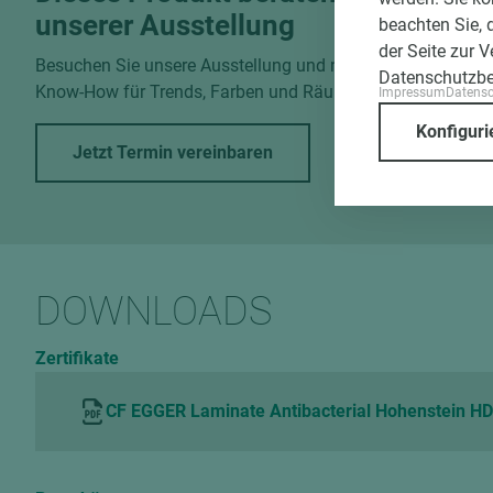
unserer Ausstellung
beachten Sie, 
der Seite zur 
Besuchen Sie unsere Ausstellung und nutzen Sie unser
Datenschutzb
Know-How für Trends, Farben und Räume.
Impressum
Datens
Konfiguri
Jetzt Termin vereinbaren
DOWNLOADS
Zertifikate
CF EGGER Laminate Antibacterial Hohenstein H