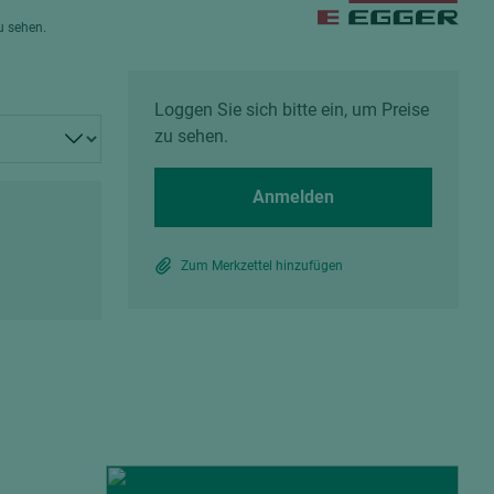
Spanplatten zementgebunden
zu sehen.
Sperrholz
Alle Partner anzeigen
Alle Partner anzeigen
Loggen Sie sich bitte ein, um Preise
zu sehen.
Anmelden
chtet
Zum Merkzettel hinzufügen