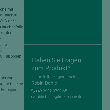
iche mit
atürlichen
Weiß oder
ist ebenfalls
rkanten
e
einer
or
RO Fußboden
Haben Sie Fragen
zum Produkt?
= beschichtete Plattenwerkstoffe
Ich helfe Ihnen gerne weiter
 bis zur
Robin Behle
kante für eine
e Eurospan
+49 2992 9790-65
robin.behle@holztusche.de