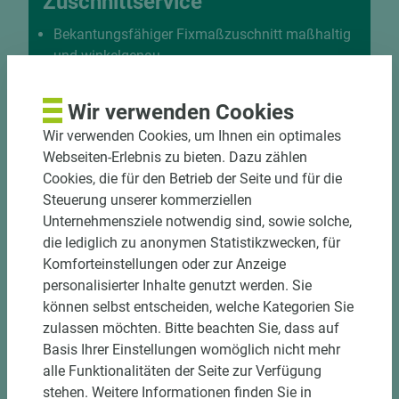
Zuschnittservice
Bekantungsfähiger Fixmaßzuschnitt maßhaltig
und winkelgenau
Hohe und präzise Leistung durch
halbautomatische Beschickung
Wir verwenden Cookies
Einzelteiletikettierung auf Wunsch möglich
Wir verwenden Cookies, um Ihnen ein optimales
Materialschonende und kundengerechte
Webseiten-Erlebnis zu bieten. Dazu zählen
Verpackung der Fixmaße
Cookies, die für den Betrieb der Seite und für die
Steuerung unserer kommerziellen
Jetzt Zuschnitt anfragen
Unternehmensziele notwendig sind, sowie solche,
die lediglich zu anonymen Statistikzwecken, für
Komforteinstellungen oder zur Anzeige
personalisierter Inhalte genutzt werden. Sie
können selbst entscheiden, welche Kategorien Sie
zulassen möchten. Bitte beachten Sie, dass auf
Basis Ihrer Einstellungen womöglich nicht mehr
alle Funktionalitäten der Seite zur Verfügung
stehen. Weitere Informationen finden Sie in