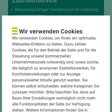
Zuschnittservice
Bekantungsfähiger Fixmaßzuschnitt maßhaltig
und winkelgenau
Hohe und präzise Leistung durch
halbautomatische Beschickung
Wir verwenden Cookies
Einzelteiletikettierung auf Wunsch möglich
Wir verwenden Cookies, um Ihnen ein optimales
Materialschonende und kundengerechte
Webseiten-Erlebnis zu bieten. Dazu zählen
Verpackung der Fixmaße
Cookies, die für den Betrieb der Seite und für die
Steuerung unserer kommerziellen
Jetzt Zuschnitt anfragen
Unternehmensziele notwendig sind, sowie solche,
die lediglich zu anonymen Statistikzwecken, für
Komforteinstellungen oder zur Anzeige
personalisierter Inhalte genutzt werden. Sie
können selbst entscheiden, welche Kategorien Sie
zulassen möchten. Bitte beachten Sie, dass auf
Basis Ihrer Einstellungen womöglich nicht mehr
alle Funktionalitäten der Seite zur Verfügung
stehen. Weitere Informationen finden Sie in