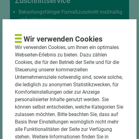
Zuschnittservice
Bekantungsfähiger Fixmaßzuschnitt maßhaltig
und winkelgenau
Hohe und präzise Leistung durch
halbautomatische Beschickung
Wir verwenden Cookies
Einzelteiletikettierung auf Wunsch möglich
Wir verwenden Cookies, um Ihnen ein optimales
Materialschonende und kundengerechte
Webseiten-Erlebnis zu bieten. Dazu zählen
Verpackung der Fixmaße
Cookies, die für den Betrieb der Seite und für die
Steuerung unserer kommerziellen
Jetzt Zuschnitt anfragen
Unternehmensziele notwendig sind, sowie solche,
die lediglich zu anonymen Statistikzwecken, für
Komforteinstellungen oder zur Anzeige
personalisierter Inhalte genutzt werden. Sie
können selbst entscheiden, welche Kategorien Sie
zulassen möchten. Bitte beachten Sie, dass auf
Basis Ihrer Einstellungen womöglich nicht mehr
alle Funktionalitäten der Seite zur Verfügung
stehen. Weitere Informationen finden Sie in