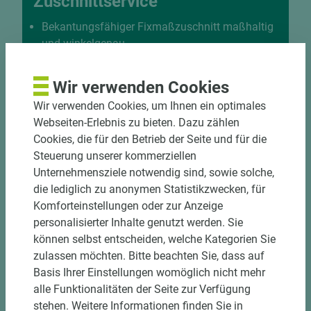
Zuschnittservice
Bekantungsfähiger Fixmaßzuschnitt maßhaltig
und winkelgenau
Hohe und präzise Leistung durch
halbautomatische Beschickung
Wir verwenden Cookies
Einzelteiletikettierung auf Wunsch möglich
Wir verwenden Cookies, um Ihnen ein optimales
Materialschonende und kundengerechte
Webseiten-Erlebnis zu bieten. Dazu zählen
Verpackung der Fixmaße
Cookies, die für den Betrieb der Seite und für die
Steuerung unserer kommerziellen
Jetzt Zuschnitt anfragen
Unternehmensziele notwendig sind, sowie solche,
die lediglich zu anonymen Statistikzwecken, für
Komforteinstellungen oder zur Anzeige
personalisierter Inhalte genutzt werden. Sie
können selbst entscheiden, welche Kategorien Sie
zulassen möchten. Bitte beachten Sie, dass auf
Basis Ihrer Einstellungen womöglich nicht mehr
alle Funktionalitäten der Seite zur Verfügung
stehen. Weitere Informationen finden Sie in