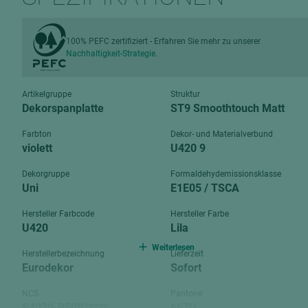
Verbundpl
grundierfolienbeschichtet
Verpacku
hochglänzend
100% PEFC zertifiziert - Erfahren Sie mehr zu unserer
biegbar
Nachhaltigkeit-Strategie.
leicht
dekorbesc
matt
leicht
Artikelgruppe
Struktur
roh
Dekorspanplatte
ST9 Smoothtouch Matt
roh
schwer entflammbar
Farbton
Dekor- und Materialverbund
schwer e
violett
U420 9
Trockenbau
UPB Boar
Dekorgruppe
Formaldehydemissionsklasse
Gipsfaserplatten
Uni
E1E05 / TSCA
Norit-Platten
Hersteller Farbcode
Hersteller Farbe
U420
Lila
Weiterlesen
Herstellerbezeichnung
Lieferzeit
Eurodekor
Sofort
NCS
Pantone
S4020-R50B*****
667U