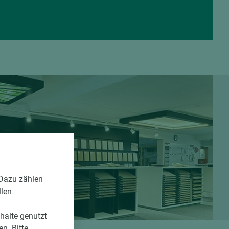
 Dazu zählen
llen
nhalte genutzt
n. Bitte