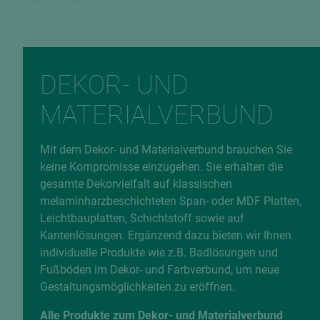
Rückseite
Verleimungsart
U420 9
P2 / V20
EAN
DEKOR- UND
9010389504038
MATERIALVERBUND
Fehlerhafte Daten melden
Mit dem Dekor- und Materialverbund brauchen Sie
keine Kompromisse einzugehen. Sie erhalten die
gesamte Dekorvielfalt auf klassischen
melaminharzbeschichteten Span- oder MDF Platten,
Leichtbauplatten, Schichtstoff sowie auf
Kantenlösungen. Ergänzend dazu bieten wir Ihnen
individuelle Produkte wie z.B. Badlösungen und
Fußböden im Dekor- und Farbverbund, um neue
Gestaltungsmöglichkeiten zu eröffnen.
Alle Produkte zum Dekor- und Materialverbund