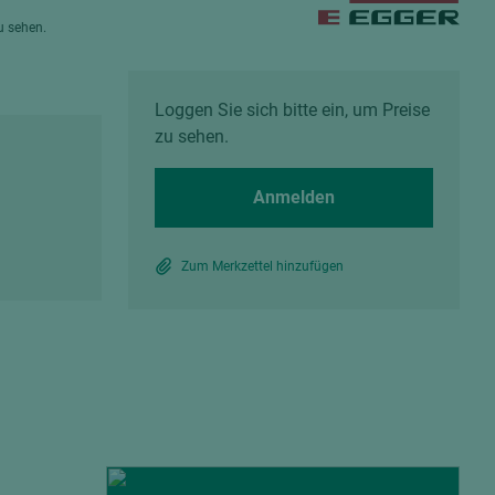
Spanplatten zementgebunden
zu sehen.
Sperrholz
Alle Partner anzeigen
Alle Partner anzeigen
Loggen Sie sich bitte ein, um Preise
zu sehen.
Anmelden
chtet
Zum Merkzettel hinzufügen