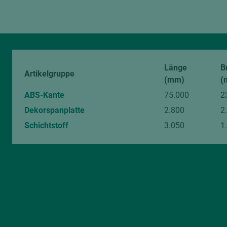
Von diesem Artikel können Muster angefragt werden.
Länge
B
Artikelgruppe
(mm)
(
ABS-Kante
75.000
2
Dekorspanplatte
2.800
2
Schichtstoff
3.050
1