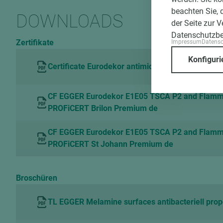
beachten Sie, 
DOWNLOADS
der Seite zur 
Datenschutzb
Zertifikate
Impressum
Datens
Konfiguri
Certificate Eurodekor antimicrobial Hohenstein
CF EGGER Eurodekor E1E05 TSCA P2 and Flam
PROFiCERT Brilon Premium de
CF EGGER Eurodekor E1E05 TSCA P2 and Flam
PROFiCERT St Johann Premium de
Broschüren
TL EGGER Melamine surfaces antibacteriell prop