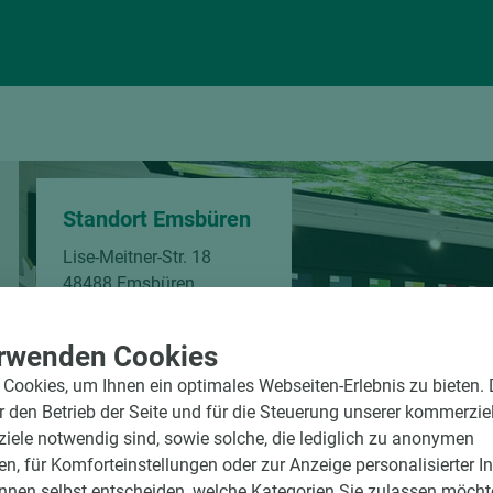
Standort Emsbüren
Lise-Meitner-Str. 18
48488 Emsbüren
Telefon:
+49 2553 9374-0
rwenden Cookies
Öffnungszeiten
Cookies, um Ihnen ein optimales Webseiten-Erlebnis zu bieten.
Mo-Fr
07:30-17:00 Uhr
ür den Betrieb der Seite und für die Steuerung unserer kommerzie
ele notwendig sind, sowie solche, die lediglich zu anonymen
en, für Komforteinstellungen oder zur Anzeige personalisierter I
nnen selbst entscheiden, welche Kategorien Sie zulassen möchte