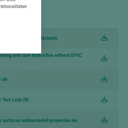
nktionalitäten
shinweise
tt Resistance Disinfectants
eaning and care instruction without EPSC
r de
 Tool Leitz DE
urfaces antibacteriell properties de