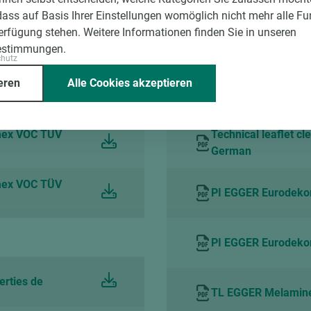
dass auf Basis Ihrer Einstellungen womöglich nicht mehr alle Fu
Verfügung stehen. Weitere Informationen finden Sie in unseren
estimmungen.
Verarbeitungs- und Nutzung
chutz
eren
Alle Cookies akzeptieren
 German
Technisches Merkbla
mex VOC TÜV
Technical leaflet cl
German
mex VOC TÜV
PI EGGER Eurodeko
PI EGGER Eurodekor
erties de
TL EGGER Melamine s