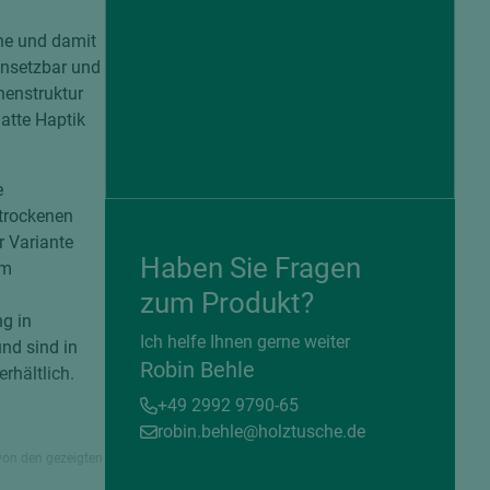
che und damit
insetzbar und
henstruktur
atte Haptik
e
 trockenen
r Variante
Haben Sie Fragen
em
zum Produkt?
g in
= beschichtete Plattenwerkstoffe
Ich helfe Ihnen gerne weiter
nd sind in
Robin Behle
rhältlich.
+49 2992 9790-65
robin.behle@holztusche.de
von den gezeigten