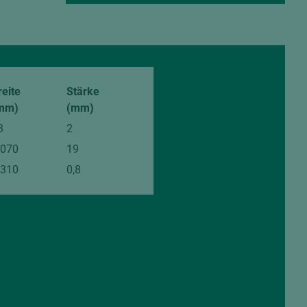
reite
Stärke
mm)
(mm)
3
2
.070
19
.310
0,8