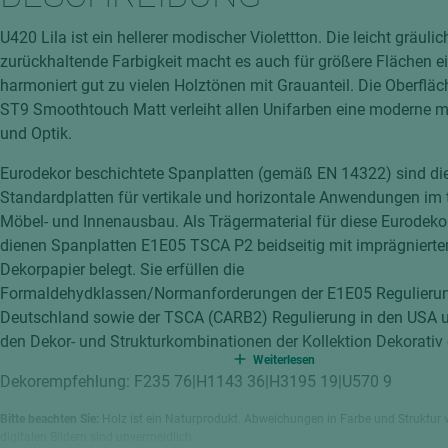
hochglänzend
atten
U420 Lila ist ein hellerer modischer Violettton. Die leicht gräuli
matt
ng
zurückhaltende Farbigkeit macht es auch für größere Flächen e
Tischlerplatten
harmoniert gut zu vielen Holztönen mit Grauanteil. Die Oberfläc
hichtet
ST9 Smoothtouch Matt verleiht allen Unifarben eine moderne m
Sonderaufbauten
und Optik.
Stab--Stäbchenplatten
Eurodekor beschichtete Spanplatten (gemäß EN 14322) sind di
edelfurniert
Standardplatten für vertikale und horizontale Anwendungen im
ntflammbar
leicht
Möbel- und Innenausbau. Als Trägermaterial für diese Eurodeko
melaminbeschichtet
ds
dienen Spanplatten E1E05 TSCA P2 beidseitig mit imprägniert
Dekorpapier belegt. Sie erfüllen die
schwer entflammbar
Formaldehydklassen/Normanforderungen der E1E05 Regulierun
Deutschland sowie der TSCA (CARB2) Regulierung in den USA u
den Dekor- und Strukturkombinationen der Kollektion Dekorativ e
Weiterlesen
Dekorempfehlung: F235 76|H1143 36|H3195 19|U570 9
Bitte beachten Sie:
Holz ist ein Naturprodukt. Abweichungen in Farbe und Struktur 
digitalen Bildern sind unvermeidlich.