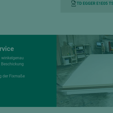
TD EGGER E1E05 TS
rvice
d winkelgenau
e Beschickung
g der Fixmaße