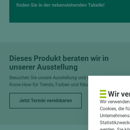
finden Sie in der nebenstehenden Tabelle!
Dieses Produkt beraten wir in
unserer Ausstellung
Besuchen Sie unsere Ausstellung und nutzen Sie unser
Know-How für Trends, Farben und Räume.
Wir ve
Jetzt Termin vereinbaren
Wir verwenden 
Cookies, die f
Unternehmenszi
Statistikzweck
werden. Sie kö