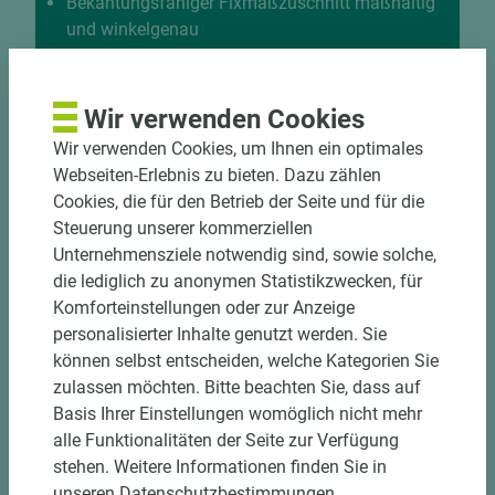
Bekantungsfähiger Fixmaßzuschnitt maßhaltig
und winkelgenau
Hohe und präzise Leistung durch
halbautomatische Beschickung
Einzelteiletikettierung auf Wunsch möglich
Wir verwenden Cookies
Materialschonende und kundengerechte
Wir verwenden Cookies, um Ihnen ein optimales
Verpackung der Fixmaße
Webseiten-Erlebnis zu bieten. Dazu zählen
Cookies, die für den Betrieb der Seite und für die
Jetzt Zuschnitt anfragen
Steuerung unserer kommerziellen
Unternehmensziele notwendig sind, sowie solche,
die lediglich zu anonymen Statistikzwecken, für
Komforteinstellungen oder zur Anzeige
personalisierter Inhalte genutzt werden. Sie
können selbst entscheiden, welche Kategorien Sie
zulassen möchten. Bitte beachten Sie, dass auf
Basis Ihrer Einstellungen womöglich nicht mehr
alle Funktionalitäten der Seite zur Verfügung
stehen. Weitere Informationen finden Sie in
unseren Datenschutzbestimmungen.