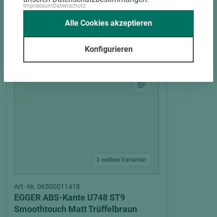
Impressum
Datenschutz
Alle Cookies akzeptieren
PASSENDES ZUBEHÖR
Konfigurieren
3 weitere Varianten
Art.-Nr. 06500011418
EGGER ABS-Kante U748 ST9
Smoothtouch Matt Trüffelbraun