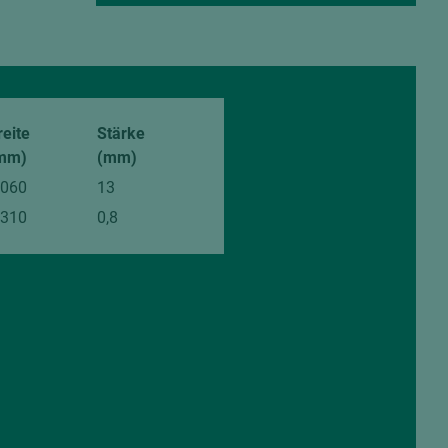
reite
Stärke
mm)
(mm)
.060
13
.310
0,8