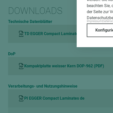
beachten Sie, 
DOWNLOADS
der Seite zur 
Datenschutzb
Technische Datenblätter
Impressum
Datens
Konfiguri
TD EGGER Compact Laminates Coloured Core de
DoP
Kompaktplatte weisser Kern DOP-962 (PDF)
Verarbeitungs- und Nutzungshinweise
PI EGGER Compact Laminates de