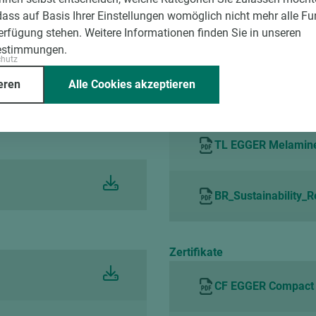
dass auf Basis Ihrer Einstellungen womöglich nicht mehr alle Fu
Verfügung stehen. Weitere Informationen finden Sie in unseren
estimmungen.
Broschüren
chutz
eren
Alle Cookies akzeptieren
BR EGGER Umwelt Na
TL EGGER Melamine s
BR_Sustainability_
Zertifikate
CF EGGER Compact L