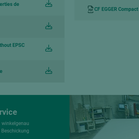
erties de
CF EGGER Compact 
ithout EPSC
de
rvice
d winkelgenau
e Beschickung