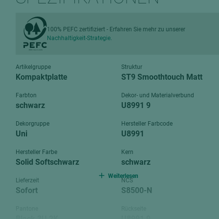
Verbundpl
grundierfolienbeschichtet
Verpacku
hochglänzend
100% PEFC zertifiziert - Erfahren Sie mehr zu unserer
biegbar
Nachhaltigkeit-Strategie.
leicht
dekorbesc
matt
leicht
Artikelgruppe
Struktur
roh
Kompaktplatte
ST9 Smoothtouch Matt
roh
schwer entflammbar
Farbton
Dekor- und Materialverbund
schwer e
schwarz
U8991 9
Trockenbau
UPB Boar
Dekorgruppe
Hersteller Farbcode
Gipsfaserplatten
Uni
U8991
Norit-Platten
Hersteller Farbe
Kern
Solid Softschwarz
schwarz
Weiterlesen
Lieferzeit
NCS
Sofort
S8500-N
Pantone
Rückseite
Black 3U 2K
U8991 9