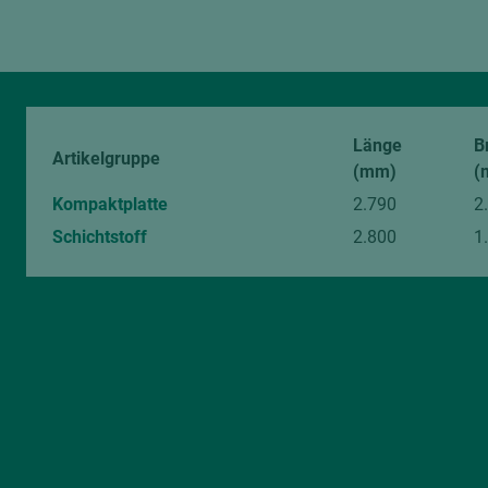
Länge
B
Artikelgruppe
(mm)
(
Kompaktplatte
2.790
2
Schichtstoff
2.800
1