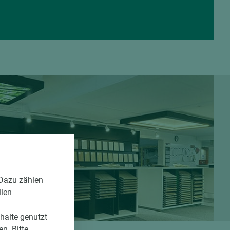
 Dazu zählen
llen
nhalte genutzt
n. Bitte