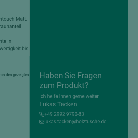
htouch Matt.
raunanteil
te in
ertigkeit bis
Haben Sie Fragen
von den gezeigten
zum Produkt?
= beschichtete Plattenwerkstoffe
Ich helfe Ihnen gerne weiter
Lukas Tacken
+49 2992 9790-83
lukas.tacken@holztusche.de