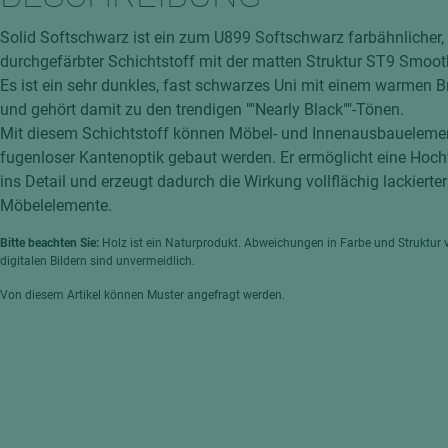
hochglänzend
atten
Solid Softschwarz ist ein zum U899 Softschwarz farbähnlicher,
matt
ng
durchgefärbter Schichtstoff mit der matten Struktur ST9 Smoot
Tischlerplatten
Es ist ein sehr dunkles, fast schwarzes Uni mit einem warmen B
hichtet
und gehört damit zu den trendigen ""Nearly Black""-Tönen.
Sonderaufbauten
Mit diesem Schichtstoff können Möbel- und Innenausbauelemen
Stab--Stäbchenplatten
fugenloser Kantenoptik gebaut werden. Er ermöglicht eine Hochw
edelfurniert
ins Detail und erzeugt dadurch die Wirkung vollflächig lackierter
ntflammbar
Möbelelemente.
leicht
melaminbeschichtet
ds
Bitte beachten Sie:
Holz ist ein Naturprodukt. Abweichungen in Farbe und Struktur 
digitalen Bildern sind unvermeidlich.
schwer entflammbar
Von diesem Artikel können Muster angefragt werden.