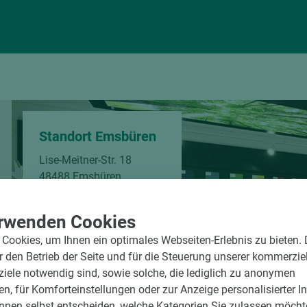
Standort Emsbüren
Lise-Meitner-Str. 18
48488 Emsbüren
Telefon:
+49 2553 9374-0
rwenden Cookies
Öffnungszeiten
Cookies, um Ihnen ein optimales Webseiten-Erlebnis zu bieten.
Mo-Fr
07:30-17:00 Uhr
ür den Betrieb der Seite und für die Steuerung unserer kommerzie
ele notwendig sind, sowie solche, die lediglich zu anonymen
en, für Komforteinstellungen oder zur Anzeige personalisierter I
nnen selbst entscheiden, welche Kategorien Sie zulassen möchte