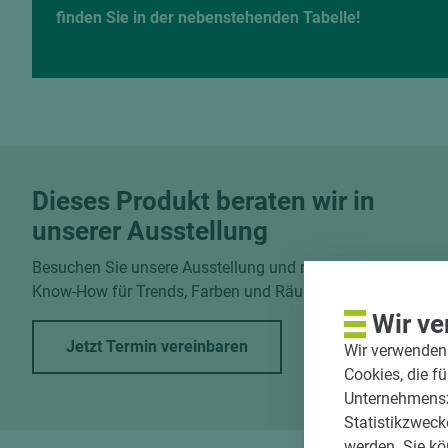
finden Sie in der nebenstehenden Tabelle!
Dieses Produkt beraten wir in
unserer Ausstellung
Besuchen Sie unsere Ausstellung und nutzen Sie unser
Know-How für Trends, Farben und Räume.
Wir ve
Jetzt Termin vereinbaren
Wir verwenden 
Cookies, die f
Unternehmenszi
Statistikzweck
werden. Sie kö