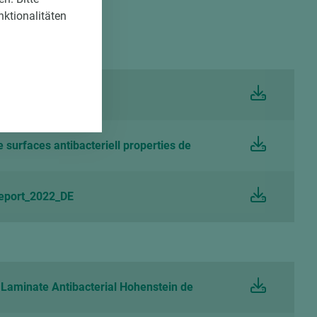
nktionalitäten
chhaltigkeit DE
urfaces antibacteriell properties de
Report_2022_DE
aminate Antibacterial Hohenstein de