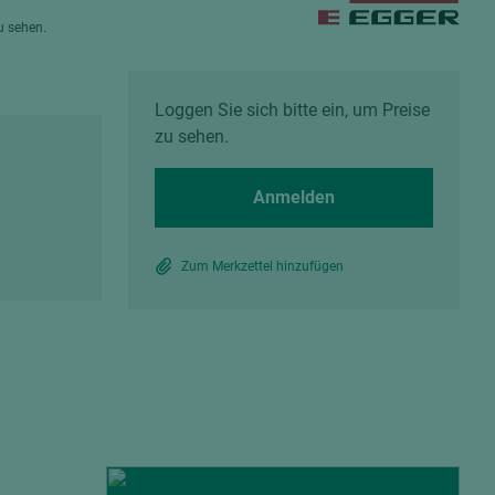
Spanplatten zementgebunden
zu sehen.
Sperrholz
Alle Partner anzeigen
Alle Partner anzeigen
Loggen Sie sich bitte ein, um Preise
zu sehen.
Anmelden
chtet
Zum Merkzettel hinzufügen