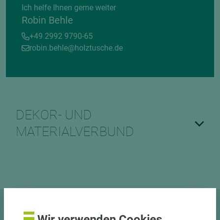
Ich helfe Ihnen gerne weiter
Robin Behle
+49 2992 9790-65
robin.behle@holztusche.de
DEKOR- UND
MATERIALVERBUND
Dieses Produkt beraten wir in
Wir verwenden Cookies