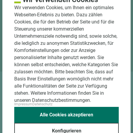
unserer Ausstellung
Wir verwenden Cookies, um Ihnen ein optimales
Webseiten-Erlebnis zu bieten. Dazu zählen
Besuchen Sie unsere Ausstellung und nutzen Sie
Cookies, die für den Betrieb der Seite und für die
unser Know-How für Trends, Farben und Räume.
Steuerung unserer kommerziellen
Unternehmensziele notwendig sind, sowie solche,
Jetzt Termin vereinbaren
die lediglich zu anonymen Statistikzwecken, für
Komforteinstellungen oder zur Anzeige
Standort Emsbüren
personalisierter Inhalte genutzt werden. Sie
können selbst entscheiden, welche Kategorien Sie
zulassen möchten. Bitte beachten Sie, dass auf
Basis Ihrer Einstellungen womöglich nicht mehr
alle Funktionalitäten der Seite zur Verfügung
DOWNLOADS
stehen. Weitere Informationen finden Sie in
unseren Datenschutzbestimmungen.
Impressum
Datenschutz
Alle Cookies akzeptieren
Konfigurieren