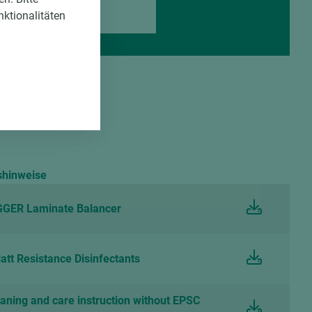
.310
0,6
nktionalitäten
shinweise
EGGER Laminate Balancer
tt Resistance Disinfectants
eaning and care instruction without EPSC