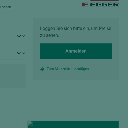
Spanplatten zementgebunden
zu sehen.
Sperrholz
Alle Partner anzeigen
Alle Partner anzeigen
Loggen Sie sich bitte ein, um Preise
zu sehen.
Anmelden
chtet
Zum Merkzettel hinzufügen