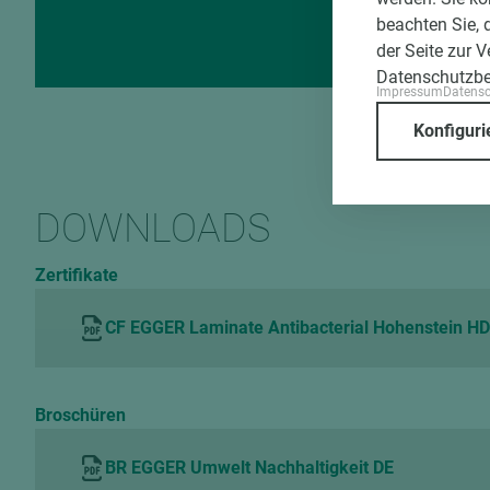
beachten Sie, 
der Seite zur 
Datenschutzb
Impressum
Datens
Konfiguri
DOWNLOADS
Zertifikate
CF EGGER Laminate Antibacterial Hohenstein H
Broschüren
BR EGGER Umwelt Nachhaltigkeit DE