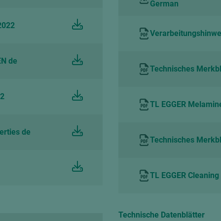
German
2022
Verarbeitungshinwe
EN de
Technisches Merkbl
22
TL EGGER Melamine s
erties de
Technisches Merkbl
TL EGGER Cleaning 
Technische Datenblätter