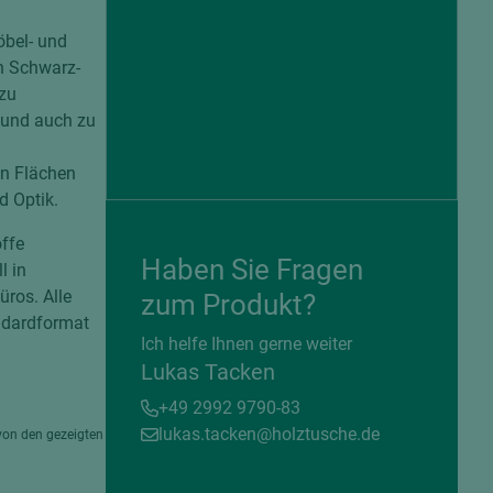
öbel- und
en Schwarz-
 zu
 und auch zu
en Flächen
d Optik.
offe
Haben Sie Fragen
l in
ros. Alle
zum Produkt?
ndardformat
= beschichtete Plattenwerkstoffe
Ich helfe Ihnen gerne weiter
Lukas Tacken
+49 2992 9790-83
lukas.tacken@holztusche.de
von den gezeigten