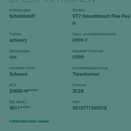
Verbundpl
grundierfolienbeschichtet
Artikelgruppe
Struktur
Verpacku
Schichtstoff
ST7 Smoothtouch Fine Pea
hochglänzend
biegbar
rl
leicht
dekorbesc
Farbton
Dekor- und Materialverbund
matt
schwarz
U999 7
leicht
roh
roh
Dekorgruppe
Hersteller Farbcode
schwer entflammbar
Uni
U999
schwer e
Trockenbau
Hersteller Farbe
Herstellerbezeichnung
UPB Boar
Schwarz
Türenformat
Gipsfaserplatten
NCS
Pantone
Norit-Platten
S9000-N*****
3C2X
RAL (ähnl.)
EAN
9011*****
9010771360518
Fehlerhafte Daten melden