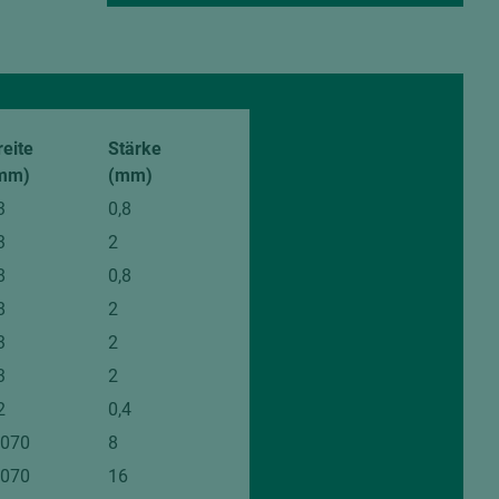
reite
Stärke
mm)
(mm)
3
0,8
3
2
8
0,8
8
2
3
2
3
2
2
0,4
.070
8
.070
16