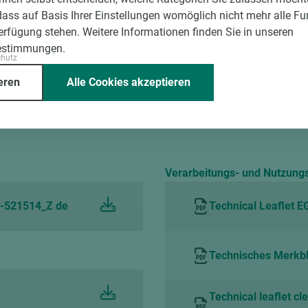
Schichtstoff
4.100
1
dass auf Basis Ihrer Einstellungen womöglich nicht mehr alle Fu
Verfügung stehen. Weitere Informationen finden Sie in unseren
estimmungen.
chutz
eren
Alle Cookies akzeptieren
Verarbeitungs- und Nutzung
D-521514_Z de
Technical Leaflet 
Technisches Merkbla
Technical leaflet cl