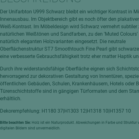
hochglänzend
atten
Der Unifarbton U999 Schwarz bleibt ein wichtiger Kontrast in M
matt
ng
Innenausbau. Im Objektbereich gibt es noch öfter den plakativ
Tischlerplatten
Weiß-Kontrast. Im Möbeldesign wird Schwarz vermehrt subtiler
hichtet
natürlichen Weißtönen und Sandfarben, zu den 'Muted Colours'
Sonderaufbauten
natürlich eleganten Holzvarianten eingesetzt. Die neutrale
Stab--Stäbchenplatten
Oberflächenstruktur ST7 Smoothtouch Fine Pearl gibt schwarz
edelfurniert
eine verbesserte Gebrauchsfähigkeit trotz eher matter Haptik un
ntflammbar
leicht
Durch ihre widerstandsfähige Oberfläche eignen sich Schichtst
melaminbeschichtet
ds
hervorragend zur dekorativen Gestaltung von Innentüren, speziel
öffentlichen Gebäuden, Schulen, Krankenhäusern, Hotels oder Bü
schwer entflammbar
Türenschichtstoffe sind in gängigen Türformaten und dem Sta
erhältlich.
Dekorempfehlung: H1180 37|H1303 12|H1318 10|H1357 10
Bitte beachten Sie:
Holz ist ein Naturprodukt. Abweichungen in Farbe und Struktur 
digitalen Bildern sind unvermeidlich.