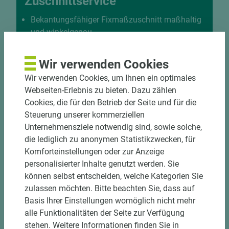
Zuschnittservice
Bekantungsfähiger Fixmaßzuschnitt maßhaltig
und winkelgenau
Hohe und präzise Leistung durch
halbautomatische Beschickung
Wir verwenden Cookies
Einzelteiletikettierung auf Wunsch möglich
Wir verwenden Cookies, um Ihnen ein optimales
Materialschonende und kundengerechte
Webseiten-Erlebnis zu bieten. Dazu zählen
Verpackung der Fixmaße
Cookies, die für den Betrieb der Seite und für die
Steuerung unserer kommerziellen
Jetzt Zuschnitt anfragen
Unternehmensziele notwendig sind, sowie solche,
die lediglich zu anonymen Statistikzwecken, für
Komforteinstellungen oder zur Anzeige
personalisierter Inhalte genutzt werden. Sie
können selbst entscheiden, welche Kategorien Sie
zulassen möchten. Bitte beachten Sie, dass auf
Basis Ihrer Einstellungen womöglich nicht mehr
alle Funktionalitäten der Seite zur Verfügung
stehen. Weitere Informationen finden Sie in