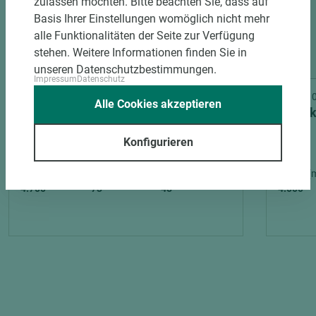
zulassen möchten. Bitte beachten Sie, dass auf
Basis Ihrer Einstellungen womöglich nicht mehr
alle Funktionalitäten der Seite zur Verfügung
stehen. Weitere Informationen finden Sie in
unseren Datenschutzbestimmungen.
Impressum
Datenschutz
Art.-Nr. 02400010022
Art.-Nr
Alle Cookies akzeptieren
Kebony Unterkonstruktion Character
Unterk
Kebony gehobelt
Konfigurieren
Länge (mm)
Breite (mm)
Stärke (mm)
Länge (
4.700
73
48
4.000