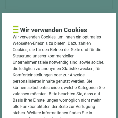
Wir verwenden Cookies
Wir verwenden Cookies, um Ihnen ein optimales
Webseiten-Erlebnis zu bieten. Dazu zählen
Cookies, die für den Betrieb der Seite und für die
Steuerung unserer kommerziellen
Unternehmensziele notwendig sind, sowie solche,
die lediglich zu anonymen Statistikzwecken, für
4 weitere Varianten
Komforteinstellungen oder zur Anzeige
personalisierter Inhalte genutzt werden. Sie
Art.-Nr. 02400010009.2
können selbst entscheiden, welche Kategorien Sie
Möller Terrassendiele LIGNODUR terrafina®
zulassen möchten. Bitte beachten Sie, dass auf
massiv Graubraun glatt
Basis Ihrer Einstellungen womöglich nicht mehr
alle Funktionalitäten der Seite zur Verfügung
Länge (mm)
Breite (mm)
Stärke (mm)
stehen. Weitere Informationen finden Sie in
4.500
146
21