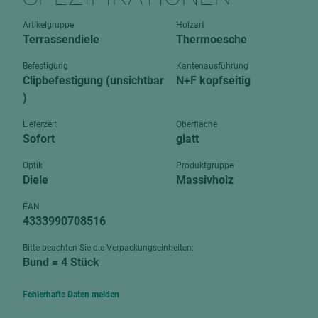
Verbundpl
grundierfolienbeschichtet
Artikelgruppe
Holzart
Verpacku
Terrassendiele
Thermoesche
hochglänzend
biegbar
leicht
Befestigung
Kantenausführung
dekorbesc
Clipbefestigung (unsichtbar
N+F kopfseitig
matt
)
leicht
roh
roh
Lieferzeit
Oberfläche
schwer entflammbar
Sofort
glatt
schwer e
Trockenbau
Optik
Produktgruppe
UPB Boar
Diele
Massivholz
Gipsfaserplatten
EAN
Norit-Platten
4333990708516
Bitte beachten Sie die Verpackungseinheiten:
Bund = 4 Stück
Fehlerhafte Daten melden