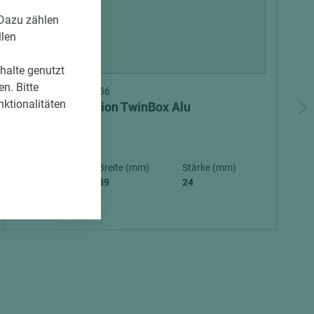
 Dazu zählen
llen
nhalte genutzt
n. Bitte
Art.-Nr. 02400010056
nktionalitäten
Unterkonstruktion TwinBox Alu
Länge (mm)
Breite (mm)
Stärke (mm)
4.000
39
24