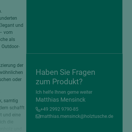
.
hunderten
 Elegant und
 – vom
che als
 Outdoor-
zierung der
Haben Sie Fragen
ewöhnlichen
schen oder
zum Produkt?
= beschichtete Plattenwerkstoffe
Ich helfe Ihnen gerne weiter
Matthias Mensinck
k, samtig
ern schafft
+49 2992 9790-85
t und eine
matthias.mensinck@holztusche.de
ich die
senholz und