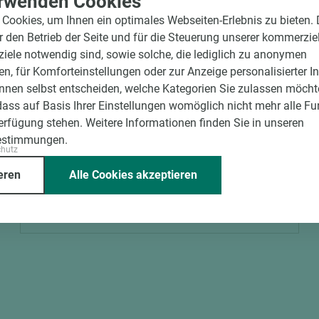
rwenden Cookies
Cookies, um Ihnen ein optimales Webseiten-Erlebnis zu bieten.
ür den Betrieb der Seite und für die Steuerung unserer kommerzie
ele notwendig sind, sowie solche, die lediglich zu anonymen
en, für Komforteinstellungen oder zur Anzeige personalisierter I
nnen selbst entscheiden, welche Kategorien Sie zulassen möchte
Art.-Nr. 02400000171
dass auf Basis Ihrer Einstellungen womöglich nicht mehr alle Fu
Wunderwerk Unterkonstruktion Thermo
Verfügung stehen. Weitere Informationen finden Sie in unseren
Fichte glatt
estimmungen.
chutz
Länge (mm)
Breite (mm)
Stärke (mm)
eren
Alle Cookies akzeptieren
3.600
68
42