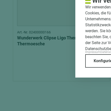
Wir ve
Wir verwenden 
Cookies, die f
Unternehmenszi
Statistikzweck
werden. Sie kö
Art.-Nr. 02400000166
beachten Sie, 
Wunderwerk Clipse Ligo Therm
der Seite zur 
Thermoesche
Datenschutzb
Impressum
Datens
Konfiguri