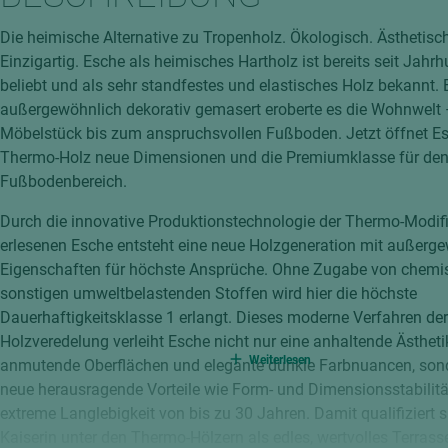
hochglänzend
atten
Die heimische Alternative zu Tropenholz. Ökologisch. Ästhetisch
matt
ng
Einzigartig. Esche als heimisches Hartholz ist bereits seit Jahr
Tischlerplatten
beliebt und als sehr standfestes und elastisches Holz bekannt.
hichtet
außergewöhnlich dekorativ gemasert eroberte es die Wohnwelt
Sonderaufbauten
Möbelstück bis zum anspruchsvollen Fußboden. Jetzt öffnet Es
Stab--Stäbchenplatten
Thermo-Holz neue Dimensionen und die Premiumklasse für den
edelfurniert
Fußbodenbereich.
ntflammbar
leicht
Durch die innovative Produktionstechnologie der Thermo-Modifi
melaminbeschichtet
ds
erlesenen Esche entsteht eine neue Holzgeneration mit außerg
Eigenschaften für höchste Ansprüche. Ohne Zugabe von chemi
schwer entflammbar
sonstigen umweltbelastenden Stoffen wird hier die höchste
Dauerhaftigkeitsklasse 1 erlangt. Dieses moderne Verfahren der
Holzveredelung verleiht Esche nicht nur eine anhaltende Ästheti
Weiterlesen
anmutende Oberflächen und elegante dunkle Farbnuancen, sond
neue herausragende Vorteile wie Form- und Dimensionsstabilitä
extreme Langlebigkeit von bis zu 30 Jahren. Damit qualifiziert s
Kaiserin unter den Thermo-Hölzern als edles, wertvolles Terras