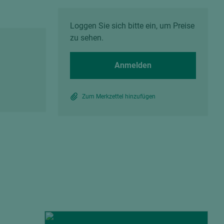
Spanplatten zementgebunden
Sperrholz
Alle Partner anzeigen
Alle Partner anzeigen
Loggen Sie sich bitte ein, um Preise
zu sehen.
Anmelden
Zum Merkzettel hinzufügen
chtet