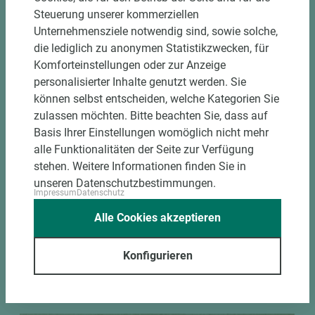
Folge ist eine höhere Arbeitsrationalisierung unter dem
Steuerung unserer kommerziellen
Aspekt der Kostenminderung. Einstufung E1: geringer
Unternehmensziele notwendig sind, sowie solche,
Gehalt an Formaldehyd.
die lediglich zu anonymen Statistikzwecken, für
Komforteinstellungen oder zur Anzeige
personalisierter Inhalte genutzt werden. Sie
können selbst entscheiden, welche Kategorien Sie
zulassen möchten. Bitte beachten Sie, dass auf
Basis Ihrer Einstellungen womöglich nicht mehr
alle Funktionalitäten der Seite zur Verfügung
stehen. Weitere Informationen finden Sie in
unseren Datenschutzbestimmungen.
Impressum
Datenschutz
Alle Cookies akzeptieren
Konfigurieren
Prisma