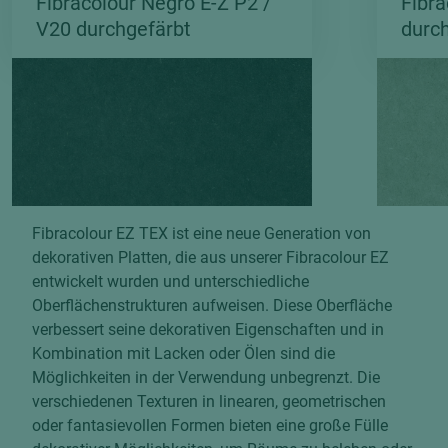
Fibracolour Negro E-Z P2 /
Fibra
V20 durchgefärbt
durc
FIBRACOLOUR EZ TEX
Fibracolour EZ TEX ist eine neue Generation von
dekorativen Platten, die aus unserer Fibracolour EZ
entwickelt wurden und unterschiedliche
Oberflächenstrukturen aufweisen. Diese Oberfläche
verbessert seine dekorativen Eigenschaften und in
Kombination mit Lacken oder Ölen sind die
Möglichkeiten in der Verwendung unbegrenzt. Die
verschiedenen Texturen in linearen, geometrischen
oder fantasievollen Formen bieten eine große Fülle