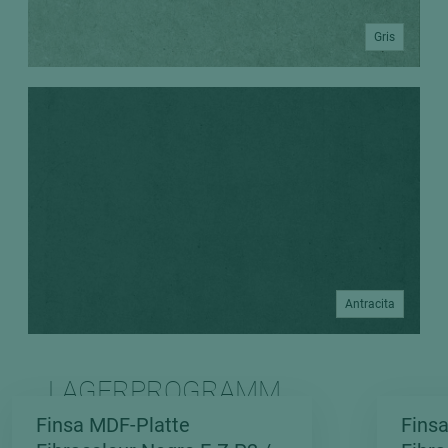
Gris
Antracita
LAGERPROGRAMM
FIBRACOLOUR
Finsa MDF-Platte
Fins