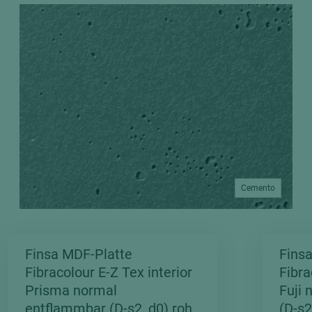
Cemento
LAGERPROGRAMM
Finsa MDF-Platte
Fins
FIBRACOLOUR EZ TEX
Fibracolour E-Z Tex interior
Fibra
Prisma normal
Fuji
entflammbar (D-s2, d0) roh
(D-s2