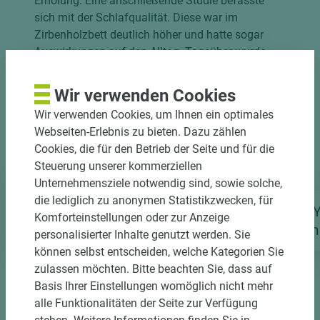
Erholung. Eine anschließende Studie befasste
sich mit der Schlafqualität. Diese war im
Zirbenholzbett deutlich höher und hatte sogar
Auswirkungen auf den Alltag. Tagsüber wurde
eine reduzierte Herzfrequenz gemessen, der
Körper spart sich also etwa 1 Stunde Herzarbeit
Wir verwenden Cookies
(ca. 3500 Schläge) pro Tag, wenn er in einem
Wir verwenden Cookies, um Ihnen ein optimales
Zirbebett schläft.
Webseiten-Erlebnis zu bieten. Dazu zählen
Cookies, die für den Betrieb der Seite und für die
Steuerung unserer kommerziellen
Unternehmensziele notwendig sind, sowie solche,
LAGERPROGRAMM
Blockware Zirbe unbesäumt
die lediglich zu anonymen Statistikzwecken, für
kammergetrocknet HF 12 %
TILLY
Komforteinstellungen oder zur Anzeige
+/- 3% roh A-Qualität
stump
personalisierter Inhalte genutzt werden. Sie
können selbst entscheiden, welche Kategorien Sie
zulassen möchten. Bitte beachten Sie, dass auf
Basis Ihrer Einstellungen womöglich nicht mehr
alle Funktionalitäten der Seite zur Verfügung