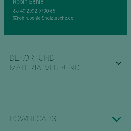
Robin Behle
+49 2992 9790-65
robin.behle@holztusche.de
DEKOR- UND
MATERIALVERBUND
DOWNLOADS