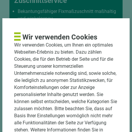
Zuschnittservice
Bekantungsfähiger Fixmaßzuschnitt maßhaltig
und winkelgenau
Hohe und präzise Leistung durch
halbautomatische Beschickung
Wir verwenden Cookies
Einzelteiletikettierung auf Wunsch möglich
Wir verwenden Cookies, um Ihnen ein optimales
Materialschonende und kundengerechte
Webseiten-Erlebnis zu bieten. Dazu zählen
Verpackung der Fixmaße
Cookies, die für den Betrieb der Seite und für die
Steuerung unserer kommerziellen
Jetzt Zuschnitt anfragen
Unternehmensziele notwendig sind, sowie solche,
die lediglich zu anonymen Statistikzwecken, für
Komforteinstellungen oder zur Anzeige
personalisierter Inhalte genutzt werden. Sie
können selbst entscheiden, welche Kategorien Sie
zulassen möchten. Bitte beachten Sie, dass auf
Basis Ihrer Einstellungen womöglich nicht mehr
alle Funktionalitäten der Seite zur Verfügung
stehen. Weitere Informationen finden Sie in