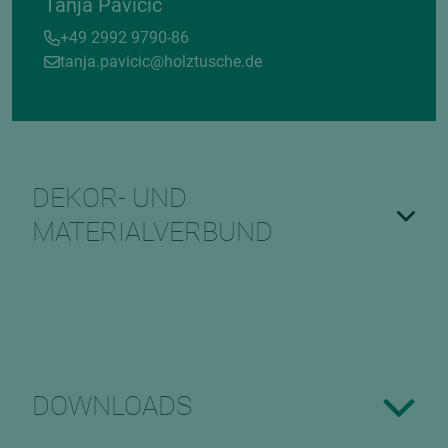
Tanja Pavicic
+49 2992 9790-86
tanja.pavicic@holztusche.de
DEKOR- UND
MATERIALVERBUND
DOWNLOADS