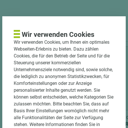
PASSENDES ZUBEHÖR
Wir verwenden Cookies
Wir verwenden Cookies, um Ihnen ein optimales
Webseiten-Erlebnis zu bieten. Dazu zählen
Cookies, die für den Betrieb der Seite und für die
Steuerung unserer kommerziellen
Unternehmensziele notwendig sind, sowie solche,
die lediglich zu anonymen Statistikzwecken, für
Komforteinstellungen oder zur Anzeige
personalisierter Inhalte genutzt werden. Sie
können selbst entscheiden, welche Kategorien Sie
2 weitere Varianten
zulassen möchten. Bitte beachten Sie, dass auf
Basis Ihrer Einstellungen womöglich nicht mehr
alle Funktionalitäten der Seite zur Verfügung
Art.-Nr. 06100020009
Art.-Nr
EGGER Dekorspanplatte Eurodekor
EGGER
stehen. Weitere Informationen finden Sie in