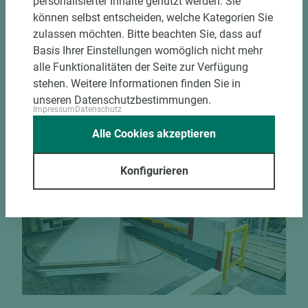
personalisierter Inhalte genutzt werden. Sie
Bekantungsfähiger Fixmaßzuschnitt maßhaltig
können selbst entscheiden, welche Kategorien Sie
und winkelgenau
zulassen möchten. Bitte beachten Sie, dass auf
Hohe und präzise Leistung durch
Basis Ihrer Einstellungen womöglich nicht mehr
halbautomatische Beschickung
alle Funktionalitäten der Seite zur Verfügung
Einzelteiletikettierung auf Wunsch möglich
stehen. Weitere Informationen finden Sie in
Materialschonende und kundengerechte
unseren Datenschutzbestimmungen.
Verpackung der Fixmaße
Impressum
Datenschutz
Alle Cookies akzeptieren
Jetzt Zuschnitt anfragen
Konfigurieren