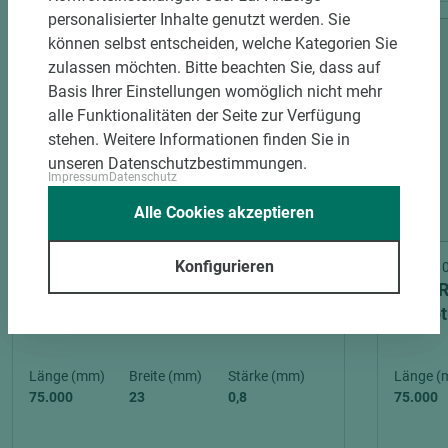
personalisierter Inhalte genutzt werden. Sie
können selbst entscheiden, welche Kategorien Sie
zulassen möchten. Bitte beachten Sie, dass auf
Basis Ihrer Einstellungen womöglich nicht mehr
alle Funktionalitäten der Seite zur Verfügung
stehen. Weitere Informationen finden Sie in
unseren Datenschutzbestimmungen.
Impressum
Datenschutz
Alle Cookies akzeptieren
4 weitere Varianten
Konfigurieren
Art.-Nr. 06500020008
Art.-Nr
EGGER ABS-Kante W1100 ST9
EGGER
Smoothtouch Matt Alpinweiss
Smooth
Länge (mm)
Breite (mm)
Stärke (mm)
Länge (
75.000
23
0,8
75.000