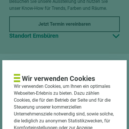
Besuchen Sie unsere Ausstellung und nutzen Sie
unser Know-How für Trends, Farben und Räume.
Jetzt Termin vereinbaren
Standort Emsbüren
DOWNLOADS
Wir verwenden Cookies
Wir verwenden Cookies, um Ihnen ein optimales
Webseiten-Erlebnis zu bieten. Dazu zählen
Cookies, die für den Betrieb der Seite und für die
Steuerung unserer kommerziellen
Unternehmensziele notwendig sind, sowie solche,
PASSENDES ZUBEHÖR
die lediglich zu anonymen Statistikzwecken, für
Komforteinstellungen oder zur Anzeige