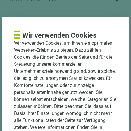
Nutzen Sie unseren
Wir verwenden Cookies
Zuschnittservice
Wir verwenden Cookies, um Ihnen ein optimales
Webseiten-Erlebnis zu bieten. Dazu zählen
Bekantungsfähiger Fixmaßzuschnitt maßhaltig
Cookies, die für den Betrieb der Seite und für die
und winkelgenau
Steuerung unserer kommerziellen
Hohe und präzise Leistung durch
Unternehmensziele notwendig sind, sowie solche,
halbautomatische Beschickung
die lediglich zu anonymen Statistikzwecken, für
Einzelteiletikettierung auf Wunsch möglich
Komforteinstellungen oder zur Anzeige
Materialschonende und kundengerechte
personalisierter Inhalte genutzt werden. Sie
Verpackung der Fixmaße
können selbst entscheiden, welche Kategorien Sie
zulassen möchten. Bitte beachten Sie, dass auf
Jetzt Zuschnitt anfragen
Basis Ihrer Einstellungen womöglich nicht mehr
alle Funktionalitäten der Seite zur Verfügung
stehen. Weitere Informationen finden Sie in