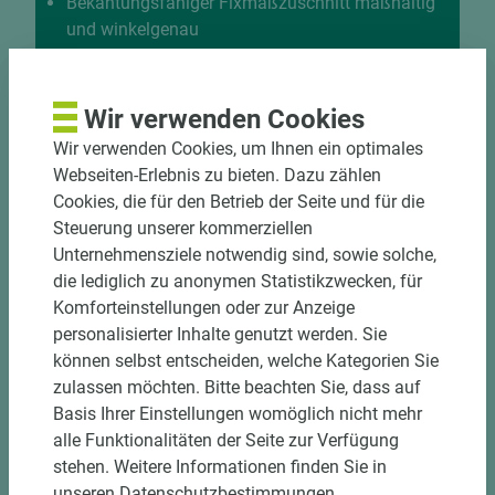
Bekantungsfähiger Fixmaßzuschnitt maßhaltig
und winkelgenau
Hohe und präzise Leistung durch
halbautomatische Beschickung
Einzelteiletikettierung auf Wunsch möglich
Wir verwenden Cookies
Materialschonende und kundengerechte
Wir verwenden Cookies, um Ihnen ein optimales
Verpackung der Fixmaße
Webseiten-Erlebnis zu bieten. Dazu zählen
Cookies, die für den Betrieb der Seite und für die
Jetzt Zuschnitt anfragen
Steuerung unserer kommerziellen
Unternehmensziele notwendig sind, sowie solche,
die lediglich zu anonymen Statistikzwecken, für
Komforteinstellungen oder zur Anzeige
personalisierter Inhalte genutzt werden. Sie
können selbst entscheiden, welche Kategorien Sie
zulassen möchten. Bitte beachten Sie, dass auf
Basis Ihrer Einstellungen womöglich nicht mehr
alle Funktionalitäten der Seite zur Verfügung
stehen. Weitere Informationen finden Sie in
unseren Datenschutzbestimmungen.