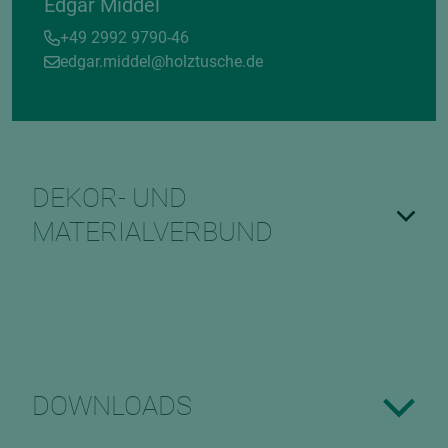
Edgar Middel
+49 2992 9790-46
edgar.middel@holztusche.de
DEKOR- UND
MATERIALVERBUND
DOWNLOADS