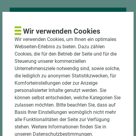
Nutzen Sie unseren
Wir verwenden Cookies
Zuschnittservice
Wir verwenden Cookies, um Ihnen ein optimales
Bekantungsfähiger Fixmaßzuschnitt maßhaltig
Webseiten-Erlebnis zu bieten. Dazu zählen
und winkelgenau
Cookies, die für den Betrieb der Seite und für die
Hohe und präzise Leistung durch
Steuerung unserer kommerziellen
halbautomatische Beschickung
Unternehmensziele notwendig sind, sowie solche,
Einzelteiletikettierung auf Wunsch möglich
die lediglich zu anonymen Statistikzwecken, für
Materialschonende und kundengerechte
Komforteinstellungen oder zur Anzeige
Verpackung der Fixmaße
personalisierter Inhalte genutzt werden. Sie
können selbst entscheiden, welche Kategorien Sie
zulassen möchten. Bitte beachten Sie, dass auf
Jetzt Zuschnitt anfragen
Basis Ihrer Einstellungen womöglich nicht mehr
alle Funktionalitäten der Seite zur Verfügung
stehen. Weitere Informationen finden Sie in
unseren Datenschutzbestimmungen.