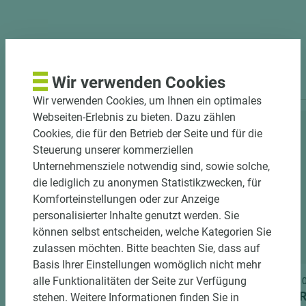
PASSENDES ZUBEHÖR
Wir verwenden Cookies
Wir verwenden Cookies, um Ihnen ein optimales
Webseiten-Erlebnis zu bieten. Dazu zählen
Cookies, die für den Betrieb der Seite und für die
Steuerung unserer kommerziellen
Unternehmensziele notwendig sind, sowie solche,
die lediglich zu anonymen Statistikzwecken, für
Komforteinstellungen oder zur Anzeige
personalisierter Inhalte genutzt werden. Sie
können selbst entscheiden, welche Kategorien Sie
2 weitere Varianten
zulassen möchten. Bitte beachten Sie, dass auf
Basis Ihrer Einstellungen womöglich nicht mehr
alle Funktionalitäten der Seite zur Verfügung
Art.-Nr. 06700010014
Art.-Nr
EGGER Arbeitsplatte Postforming
EGGER
stehen. Weitere Informationen finden Sie in