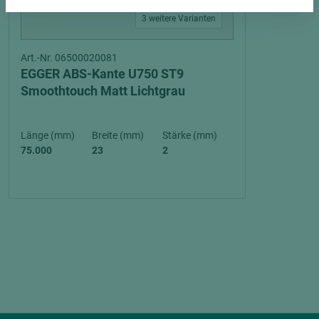
3 weitere Varianten
Art.-Nr. 06500020081
EGGER ABS-Kante U750 ST9
Smoothtouch Matt Lichtgrau
Länge (mm)
Breite (mm)
Stärke (mm)
75.000
23
2