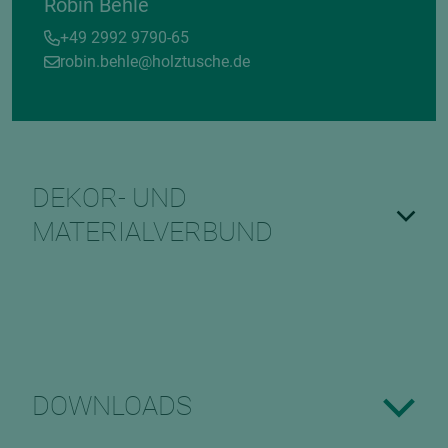
Robin Behle
+49 2992 9790-65
robin.behle@holztusche.de
DEKOR- UND
MATERIALVERBUND
DOWNLOADS