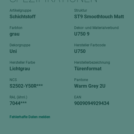
Verbundpl
grundierfolienbeschichtet
Artikelgruppe
Struktur
Verpacku
Schichtstoff
ST9 Smoothtouch Matt
hochglänzend
biegbar
leicht
Farbton
Dekor- und Materialverbund
dekorbesc
grau
U750 9
matt
leicht
Dekorgruppe
Hersteller Farbcode
roh
Uni
U750
roh
schwer entflammbar
schwer e
Hersteller Farbe
Herstellerbezeichnung
Lichtgrau
Türenformat
Trockenbau
UPB Boar
Gipsfaserplatten
NCS
Pantone
S2502-Y50R***
Warm Grey 2U
Norit-Platten
RAL (ähnl.)
EAN
7044***
9009094929434
Fehlerhafte Daten melden