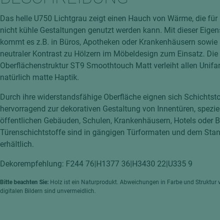
hochglänzend
atten
Das helle U750 Lichtgrau zeigt einen Hauch von Wärme, die für 
matt
ng
nicht kühle Gestaltungen genutzt werden kann. Mit dieser Eigen
Tischlerplatten
kommt es z.B. in Büros, Apotheken oder Krankenhäusern sowie 
hichtet
neutraler Kontrast zu Hölzern im Möbeldesign zum Einsatz. Die
Sonderaufbauten
Oberflächenstruktur ST9 Smoothtouch Matt verleiht allen Unifa
Stab--Stäbchenplatten
natürlich matte Haptik.
edelfurniert
Durch ihre widerstandsfähige Oberfläche eignen sich Schichtst
ntflammbar
leicht
hervorragend zur dekorativen Gestaltung von Innentüren, speziel
melaminbeschichtet
ds
öffentlichen Gebäuden, Schulen, Krankenhäusern, Hotels oder Bü
Türenschichtstoffe sind in gängigen Türformaten und dem Sta
schwer entflammbar
erhältlich.
Dekorempfehlung: F244 76|H1377 36|H3430 22|U335 9
Bitte beachten Sie:
Holz ist ein Naturprodukt. Abweichungen in Farbe und Struktur 
digitalen Bildern sind unvermeidlich.