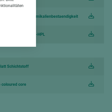
nktionalitäten
att Schichtstoff Chemikalienbestaendigkeit
att Schichtstoff CPL-HPL
att Schichtstoff
 coloured core