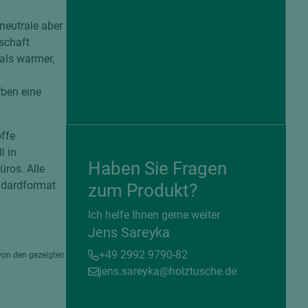
neutrale aber
schaft
als warmer,
rben eine
offe
l in
Haben Sie Fragen
ros. Alle
ndardformat
zum Produkt?
= beschichtete Plattenwerkstoffe
Ich helfe Ihnen gerne weiter
Jens Sareyka
+49 2992 9790-82
von den gezeigten
jens.sareyka@holztusche.de