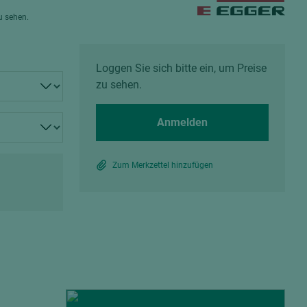
Spanplatten zementgebunden
zu sehen.
Sperrholz
Alle Partner anzeigen
Alle Partner anzeigen
Loggen Sie sich bitte ein, um Preise
zu sehen.
Anmelden
chtet
Zum Merkzettel hinzufügen