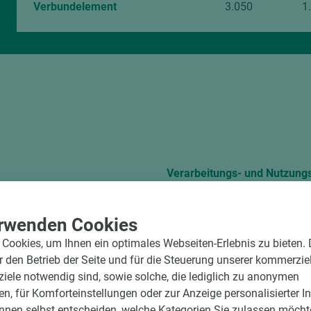
Verbundelement
3.050
1
Verarbeitungs- und Nutzung
D-521514_Z de
Technical Leaflet 
rwenden Cookies
Cookies, um Ihnen ein optimales Webseiten-Erlebnis zu bieten.
TL EGGER Cleaning 
ür den Betrieb der Seite und für die Steuerung unserer kommerzie
ele notwendig sind, sowie solche, die lediglich zu anonymen
en, für Komforteinstellungen oder zur Anzeige personalisierter I
Verarbeitungshinwe
nnen selbst entscheiden, welche Kategorien Sie zulassen möchte