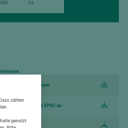
.300
7,6
shinweise
EGGER Laminate Balancer
 Dazu zählen
and care instructions EPSC de
llen
nhalte genutzt
ise Schichtstoffe
n. Bitte