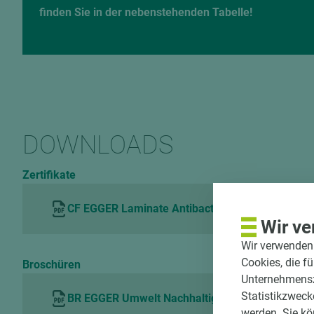
finden Sie in der nebenstehenden Tabelle!
DOWNLOADS
Zertifikate
CF EGGER Laminate Antibacterial Hohenstein H
Wir ve
Wir verwenden 
Cookies, die f
Broschüren
Unternehmenszi
Statistikzweck
BR EGGER Umwelt Nachhaltigkeit DE
werden. Sie kö