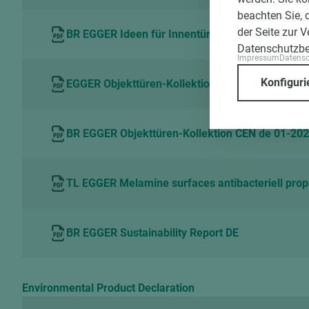
beachten Sie, 
der Seite zur 
BR EGGER Ideen für Innentüren CEN ARC de 01-
Datenschutzb
Impressum
Datens
Konfiguri
EGGER Objekttüren-Kollektion Dekorübersicht C
BR EGGER Objekttüren-Kollektion CEN de 01-20
TL EGGER Melamine surfaces antibacteriell prop
BR EGGER Sustainability Report DE
Environmental Product Declaration