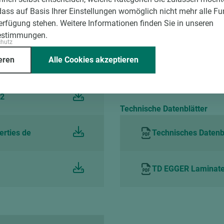
dass auf Basis Ihrer Einstellungen womöglich nicht mehr alle Fu
Verfügung stehen. Weitere Informationen finden Sie in unseren
2022
Technisches Merkbl
estimmungen.
chutz
eren
Alle Cookies akzeptieren
EN de
Technisches Merkbl
22
Technische Datenblätter
erties de
Technisches Datenbl
TD EGGER Laminate