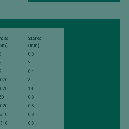
reite
Stärke
mm)
(mm)
3
0,8
3
2
2
0,4
.070
8
.070
19
50
0,8
.020
0,8
.310
0,8
.310
0,8