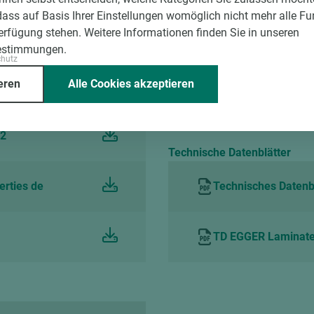
dass auf Basis Ihrer Einstellungen womöglich nicht mehr alle Fu
Verfügung stehen. Weitere Informationen finden Sie in unseren
2022
Technisches Merkbl
estimmungen.
chutz
eren
Alle Cookies akzeptieren
EN de
Technisches Merkbl
22
Technische Datenblätter
erties de
Technisches Datenbl
TD EGGER Laminate