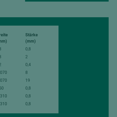
reite
Stärke
mm)
(mm)
3
0,8
3
2
2
0,4
.070
8
.070
19
50
0,8
.310
0,8
.310
0,8