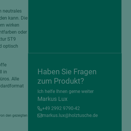
m neutrales
rden kann. Die
ern wirken
ntfarben oder
ktur ST9
d optisch
offe
Haben Sie Fragen
l in
ros. Alle
zum Produkt?
ndardformat
= beschichtete Plattenwerkstoffe
Ich helfe Ihnen gerne weiter
Markus Lux
+49 2992 9790-42
markus.lux@holztusche.de
von den gezeigten