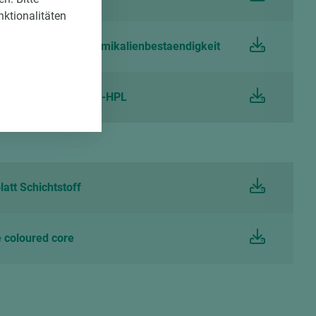
nktionalitäten
att Schichtstoff Chemikalienbestaendigkeit
att Schichtstoff CPL-HPL
att Schichtstoff
 coloured core