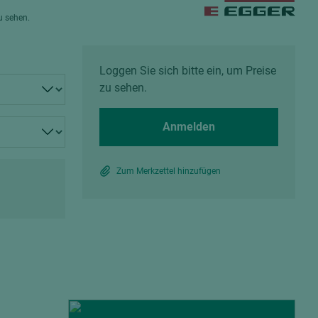
Spanplatten zementgebunden
zu sehen.
Sperrholz
Alle Partner anzeigen
Alle Partner anzeigen
Loggen Sie sich bitte ein, um Preise
zu sehen.
Anmelden
chtet
Zum Merkzettel hinzufügen