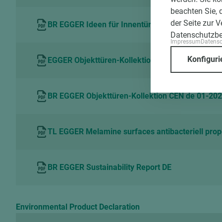
beachten Sie, 
der Seite zur 
BR EGGER Ideen für Innentüren CEN ARC de 01-
Datenschutzb
Impressum
Datens
Konfiguri
EGGER Objekttüren-Kollektion Dekorübersicht C
BR EGGER Objekttüren-Kollektion CEN de 01-20
TL EGGER Melamine surfaces antibacteriell prop
BR EGGER Sustainability Report DE
Environmental Product Declaration