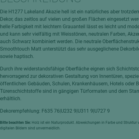
hochglänzend
atten
Die H1277 Lakeland Akazie hell ist ein natürliches aber trotzde
matt
ng
Dekor, das zeitlos auf vielen und großen Flächen eingesetzt we
Tischlerplatten
helle Farbigkeit mit leichtem Grauanteil lässt es leicht und mod
hichtet
und kann sehr vielfältig mit Weisstönen, neutralen Farben, Akze
Sonderaufbauten
auch Schwarz kombiniert werden. Die neutrale Oberflächenstru
Stab--Stäbchenplatten
Smoothtouch Matt unterstützt das sehr ausgeglichene Dekorbil
edelfurniert
sowie haptisch.
ntflammbar
leicht
Durch ihre widerstandsfähige Oberfläche eignen sich Schichtst
melaminbeschichtet
ds
hervorragend zur dekorativen Gestaltung von Innentüren, speziel
öffentlichen Gebäuden, Schulen, Krankenhäusern, Hotels oder Bü
schwer entflammbar
Türenschichtstoffe sind in gängigen Türformaten und dem Sta
erhältlich.
Dekorempfehlung: F635 76|U232 9|U311 9|U727 9
Bitte beachten Sie:
Holz ist ein Naturprodukt. Abweichungen in Farbe und Struktur 
digitalen Bildern sind unvermeidlich.