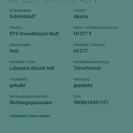
Verbundpl
grundierfolienbeschichtet
Artikelgruppe
Holzart
Verpacku
Schichtstoff
Akazie
hochglänzend
biegbar
leicht
Struktur
Dekor- und Materialverbund
dekorbesc
ST9 Smoothtouch Matt
H1277 9
matt
leicht
Dekorgruppe
Hersteller Farbcode
roh
Holz
H1277
roh
schwer entflammbar
schwer e
Hersteller Farbe
Herstellerbezeichnung
Lakeland Akazie hell
Türenformat
Trockenbau
UPB Boar
Gipsfaserplatten
Holzdetails
Maserung
gekalkt
geplankt
Norit-Platten
Richtungsgebundenheit
EAN
Richtungsgebunden
9008676341121
Fehlerhafte Daten melden