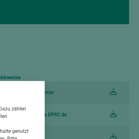
shinweise
EGGER Laminate Balancer
 Dazu zählen
and care instructions EPSC de
llen
nhalte genutzt
ise Schichtstoffe
n. Bitte