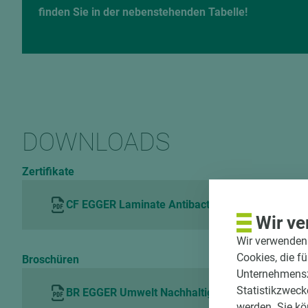
finden Sie in der nebenstehenden Tabelle!
DOWNLOADS
Zertifikate
CF EGGER Laminate Antibacterial Hohenstein H
Wir ve
Wir verwenden 
Cookies, die f
Broschüren
Unternehmenszi
Statistikzweck
BR EGGER Umwelt Nachhaltigkeit DE
werden. Sie kö