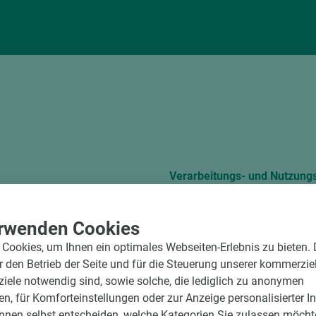
Verarbeitungs- und Nutzung
D-521514_Z de
Technical Leaflet 
rwenden Cookies
Cookies, um Ihnen ein optimales Webseiten-Erlebnis zu bieten.
TL EGGER Cleaning 
ür den Betrieb der Seite und für die Steuerung unserer kommerzie
ele notwendig sind, sowie solche, die lediglich zu anonymen
en, für Komforteinstellungen oder zur Anzeige personalisierter I
Verarbeitungshinwe
nnen selbst entscheiden, welche Kategorien Sie zulassen möchte