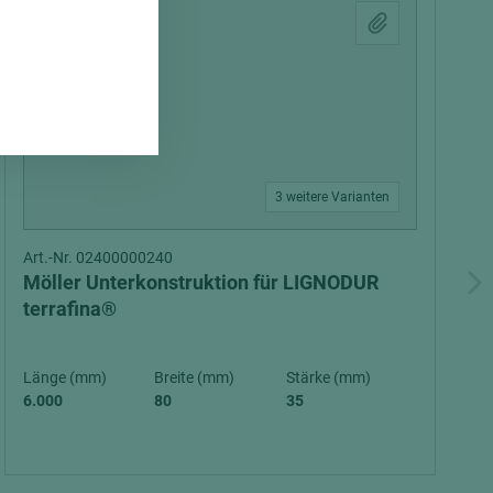
3 weitere Varianten
Art.-Nr. 02400000240
Möller Unterkonstruktion für LIGNODUR
terrafina®
Länge (mm)
Breite (mm)
Stärke (mm)
6.000
80
35