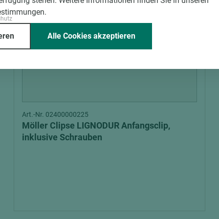
Verfügung stehen. Weitere Informationen finden Sie in unseren
estimmungen.
chutz
eren
Alle Cookies akzeptieren
Art.-Nr. 02400000225
Möller Clipse LIGNODUR Anfangsclip,
inklusive Schrauben