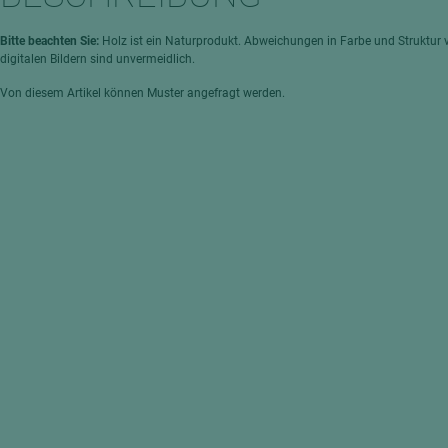
hochglänzend
atten
matt
ng
Bitte beachten Sie:
Holz ist ein Naturprodukt. Abweichungen in Farbe und Struktur 
digitalen Bildern sind unvermeidlich.
Tischlerplatten
Von diesem Artikel können Muster angefragt werden.
hichtet
Sonderaufbauten
Stab--Stäbchenplatten
edelfurniert
ntflammbar
leicht
melaminbeschichtet
ds
schwer entflammbar