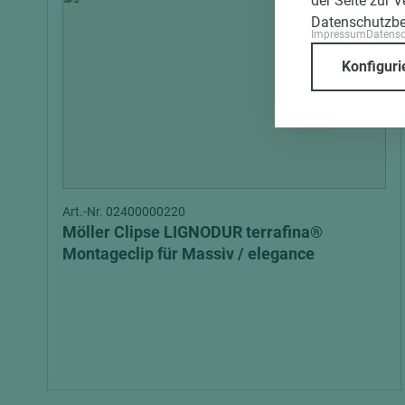
der Seite zur 
Datenschutzb
Impressum
Datens
Konfiguri
Art.-Nr. 02400000220
Möller Clipse LIGNODUR terrafina®
Montageclip für Massiv / elegance