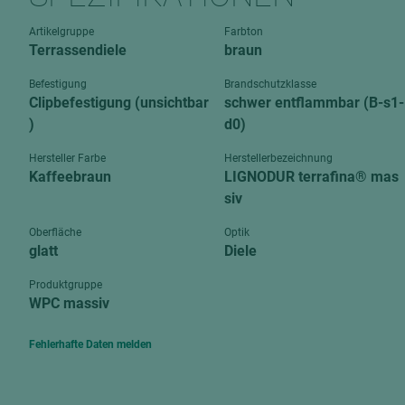
Verbundpl
grundierfolienbeschichtet
Artikelgruppe
Farbton
Verpacku
Terrassendiele
braun
hochglänzend
biegbar
leicht
Befestigung
Brandschutzklasse
dekorbesc
Clipbefestigung (unsichtbar
schwer entflammbar (B-s1-
matt
)
d0)
leicht
roh
roh
Hersteller Farbe
Herstellerbezeichnung
schwer entflammbar
Kaffeebraun
LIGNODUR terrafina® mas
schwer e
siv
Trockenbau
UPB Boar
Oberfläche
Optik
Gipsfaserplatten
glatt
Diele
Norit-Platten
Produktgruppe
WPC massiv
Fehlerhafte Daten melden