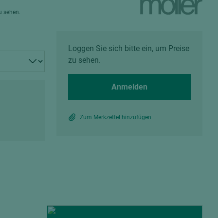
Spanplatten zementgebunden
zu sehen.
Sperrholz
Alle Partner anzeigen
Alle Partner anzeigen
Loggen Sie sich bitte ein, um Preise
zu sehen.
Anmelden
chtet
Zum Merkzettel hinzufügen