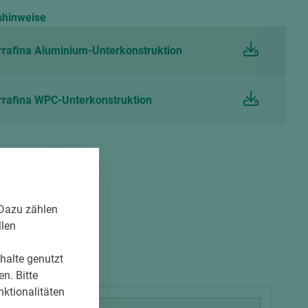
shinweise
rrafina Aluminium-Unterkonstruktion
errafina WPC-Unterkonstruktion
 Dazu zählen
llen
nhalte genutzt
n. Bitte
nktionalitäten