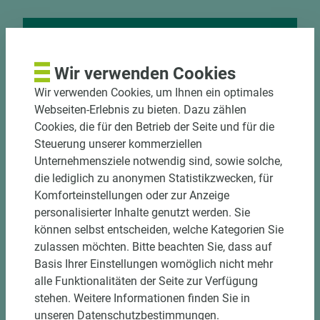
Nutzen Sie unseren
Wir verwenden Cookies
Zuschnittservice
Wir verwenden Cookies, um Ihnen ein optimales
Bekantungsfähiger Fixmaßzuschnitt maßhaltig
Webseiten-Erlebnis zu bieten. Dazu zählen
und winkelgenau
Cookies, die für den Betrieb der Seite und für die
Hohe und präzise Leistung durch
Steuerung unserer kommerziellen
halbautomatische Beschickung
Unternehmensziele notwendig sind, sowie solche,
Einzelteiletikettierung auf Wunsch möglich
die lediglich zu anonymen Statistikzwecken, für
Materialschonende und kundengerechte
Komforteinstellungen oder zur Anzeige
Verpackung der Fixmaße
personalisierter Inhalte genutzt werden. Sie
können selbst entscheiden, welche Kategorien Sie
zulassen möchten. Bitte beachten Sie, dass auf
Jetzt Zuschnitt anfragen
Basis Ihrer Einstellungen womöglich nicht mehr
alle Funktionalitäten der Seite zur Verfügung
stehen. Weitere Informationen finden Sie in
unseren Datenschutzbestimmungen.