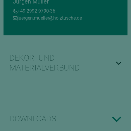
Jürgen Müller
+49 2992 9790-36
juergen.mueller@holztusche.de
DEKOR- UND
MATERIALVERBUND
DOWNLOADS