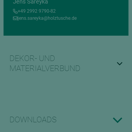
Jens Sareyka
+49 2992 9790-82
jens.sareyka@holztusche.de
DEKOR- UND
MATERIALVERBUND
DOWNLOADS