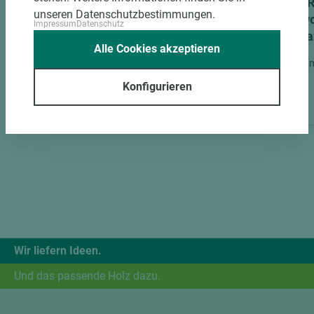
EGGER Dekorspanplatte Eurodekor
EGGER 
unseren Datenschutzbestimmungen.
H1346 ST32 Feelwood Vintage
Feelwo
Impressum
Datenschutz
Sherman Eiche anthrazit
anthra
Alle Cookies akzeptieren
Länge (mm)
Breite (mm)
Stärke (mm)
Länge (
2.800
2.070
25,6
2.790
Konfigurieren
Wir liefern Ideen.
Und das passende Holz dazu.