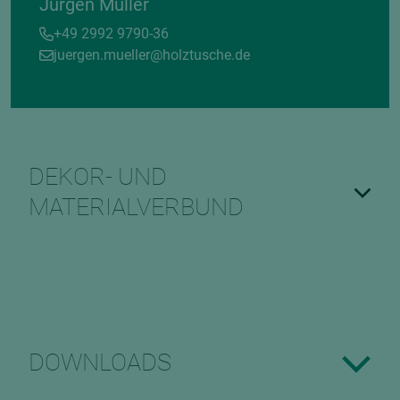
Jürgen Müller
+49 2992 9790-36
juergen.mueller@holztusche.de
DEKOR- UND
MATERIALVERBUND
DOWNLOADS