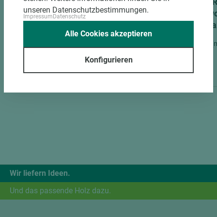
EGGER Dekorspanplatte Eurodekor
EGGER 
unseren Datenschutzbestimmungen.
H1346 ST32 Feelwood Vintage
Feelwo
Impressum
Datenschutz
Sherman Eiche anthrazit
anthra
Alle Cookies akzeptieren
Länge (mm)
Breite (mm)
Stärke (mm)
Länge (
2.800
2.070
19,6
2.790
Konfigurieren
Wir liefern Ideen.
Und das passende Holz dazu.