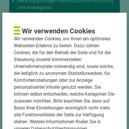
Bekantungsfähiger Fixmaßzuschnitt maßhaltig
und winkelgenau
Hohe und präzise Leistung durch
halbautomatische Beschickung
Einzelteiletikettierung auf Wunsch möglich
Wir verwenden Cookies
Materialschonende und kundengerechte
Wir verwenden Cookies, um Ihnen ein optimales
Verpackung der Fixmaße
Webseiten-Erlebnis zu bieten. Dazu zählen
Cookies, die für den Betrieb der Seite und für die
Jetzt Zuschnitt anfragen
Steuerung unserer kommerziellen
Unternehmensziele notwendig sind, sowie solche,
die lediglich zu anonymen Statistikzwecken, für
Komforteinstellungen oder zur Anzeige
personalisierter Inhalte genutzt werden. Sie
können selbst entscheiden, welche Kategorien Sie
zulassen möchten. Bitte beachten Sie, dass auf
Basis Ihrer Einstellungen womöglich nicht mehr
alle Funktionalitäten der Seite zur Verfügung
stehen. Weitere Informationen finden Sie in
unseren Datenschutzbestimmungen.