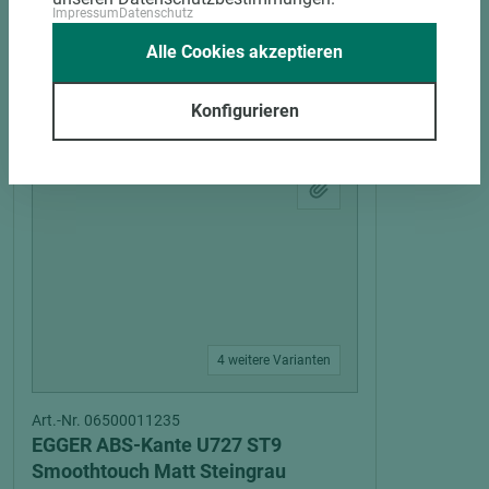
Impressum
Datenschutz
Alle Cookies akzeptieren
PASSENDES ZUBEHÖR
Konfigurieren
4 weitere Varianten
Art.-Nr. 06500011235
EGGER ABS-Kante U727 ST9
Smoothtouch Matt Steingrau