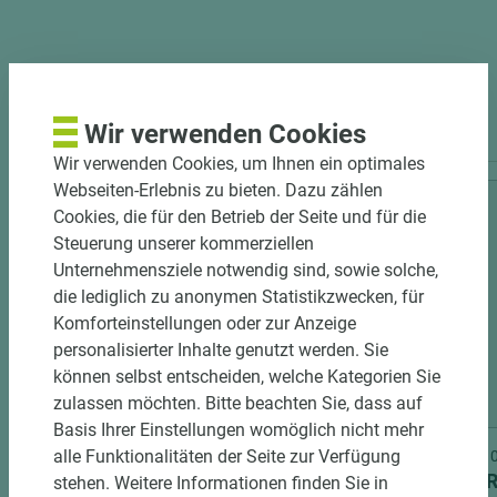
PASSENDES ZUBEHÖR
Wir verwenden Cookies
Wir verwenden Cookies, um Ihnen ein optimales
Webseiten-Erlebnis zu bieten. Dazu zählen
Cookies, die für den Betrieb der Seite und für die
Steuerung unserer kommerziellen
Unternehmensziele notwendig sind, sowie solche,
die lediglich zu anonymen Statistikzwecken, für
Komforteinstellungen oder zur Anzeige
personalisierter Inhalte genutzt werden. Sie
können selbst entscheiden, welche Kategorien Sie
4 weitere Varianten
zulassen möchten. Bitte beachten Sie, dass auf
Basis Ihrer Einstellungen womöglich nicht mehr
alle Funktionalitäten der Seite zur Verfügung
Art.-Nr. 06500011235
Art.-Nr
EGGER ABS-Kante U727 ST9
EGGER
stehen. Weitere Informationen finden Sie in