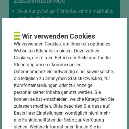
Zuschnittservice
Bekantungsfähiger Fixmaßzuschnitt maßhaltig
und winkelgenau
Hohe und präzise Leistung durch
halbautomatische Beschickung
Wir verwenden Cookies
Einzelteiletikettierung auf Wunsch möglich
Wir verwenden Cookies, um Ihnen ein optimales
Materialschonende und kundengerechte
Webseiten-Erlebnis zu bieten. Dazu zählen
Verpackung der Fixmaße
Cookies, die für den Betrieb der Seite und für die
Steuerung unserer kommerziellen
Jetzt Zuschnitt anfragen
Unternehmensziele notwendig sind, sowie solche,
die lediglich zu anonymen Statistikzwecken, für
Komforteinstellungen oder zur Anzeige
personalisierter Inhalte genutzt werden. Sie
können selbst entscheiden, welche Kategorien Sie
zulassen möchten. Bitte beachten Sie, dass auf
Basis Ihrer Einstellungen womöglich nicht mehr
alle Funktionalitäten der Seite zur Verfügung
stehen. Weitere Informationen finden Sie in