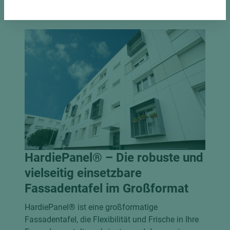
HardiePanel® – Die robuste und
vielseitig einsetzbare
Fassadentafel im Großformat
HardiePanel® ist eine großformatige
Fassadentafel, die Flexibilität und Frische in Ihre