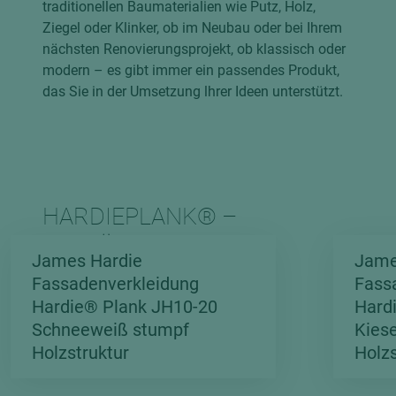
traditionellen Baumaterialien wie Putz, Holz,
Ziegel oder Klinker, ob im Neubau oder bei Ihrem
nächsten Renovierungsprojekt, ob klassisch oder
modern – es gibt immer ein passendes Produkt,
das Sie in der Umsetzung lhrer Ideen unterstützt.
HARDIEPLANK® –
FARBÜBERSICHT
James Hardie
Jame
HOLZSTRUKTUR
Fassadenverkleidung
Fass
„STANDARDFARBEN”
Hardie® Plank JH10-20
Hard
Schneeweiß stumpf
Kies
Holzstruktur
Holzs