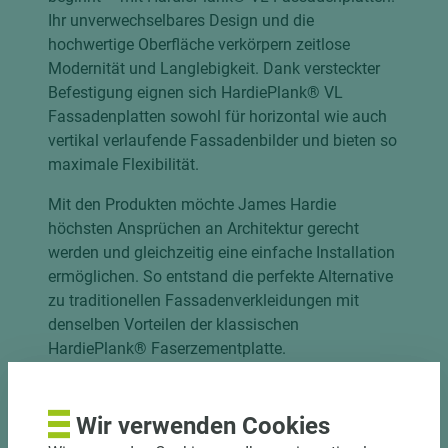
Ihr unverwechselbares Design und die
hochwertige Oberfläche verkörpern zeitlose
Modernität und Langlebigkeit. Dank versteckter
Befestigung eignen sich HardiePlank® VL
Fassadenplatten sowohl für horizontal wie auch
vertikal verlaufende Fassadenbilder und bieten so
maximale Flexibilität.
Mit den Produkten möchte James Hardie
höchsten Ansprüchen an Architektur gerecht
werden und gleichzeitig eine einfache Installation
ermöglichen. So entstand die perfekte Alternative
zu traditionellen Fassadenverkleidungen mit
denselben Vorteilen der klassischen
HardiePlank® Faserzementplatte.
Bei der Installation greifen die Paneele dank des
innovativen Nut-Feder-Systems nahezu nahtlos
Wir verwenden Cookies
ineinander und das spart Zeit und Kosten. Dank