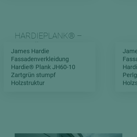
HARDIEPLANK® –
FARBÜBERSICHT
James Hardie
Jame
HOLZSTRUKTUR
Fassadenverkleidung
Fass
„SONDERFARBEN”
Hardie® Plank JH60-10
Hard
Zartgrün stumpf
Perl
Holzstruktur
Holzs