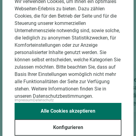
Wir verwenden Cookies, um Ihnen ein optimales
seiner speziellen, natürlichen Zusammensetzung
Webseiten-Erlebnis zu bieten. Dazu zählen
kann James Hardie Faserzement den
Cookies, die für den Betrieb der Seite und für die
Witterungseinflüssen verschiedenster Klimazonen
Steuerung unserer kommerziellen
standhalten und gibt darauf 15 Jahre Garantie.
Unternehmensziele notwendig sind, sowie solche,
die lediglich zu anonymen Statistikzwecken, für
Komforteinstellungen oder zur Anzeige
personalisierter Inhalte genutzt werden. Sie
HARDIEPLANK® VL –
können selbst entscheiden, welche Kategorien Sie
FARBÜBERSICHT
zulassen möchten. Bitte beachten Sie, dass auf
James Hardie
Basis Ihrer Einstellungen womöglich nicht mehr
HOLZSTRUKTUR
Fassadenverkleidung
Jame
alle Funktionalitäten der Seite zur Verfügung
„STANDARDFARBEN”
Hardie® VL Plank
Fass
stehen. Weitere Informationen finden Sie in
Schneeweiß N+F
Hard
unseren Datenschutzbestimmungen.
Impressum
Datenschutz
Holzstruktur
Nebe
Alle Cookies akzeptieren
Konfigurieren