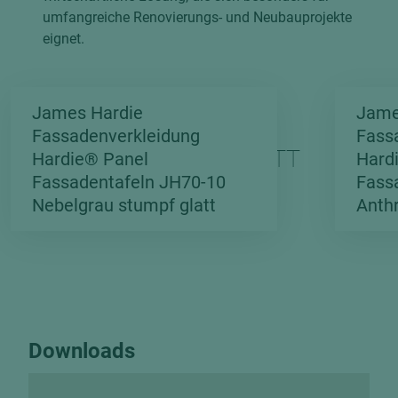
umfangreiche Renovierungs- und Neubauprojekte
eignet.
James Hardie
Jame
HARDIEPANEL® –
Fassadenverkleidung
Fass
FARBÜBERSICHT GLATT
Hardie® Panel
Hard
Fassadentafeln JH70-10
Fass
Nebelgrau stumpf glatt
Anthr
Downloads