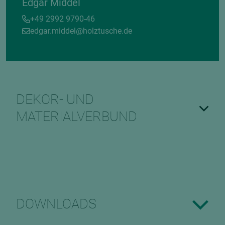
Edgar Middel
+49 2992 9790-46
edgar.middel@holztusche.de
DEKOR- UND
MATERIALVERBUND
DOWNLOADS