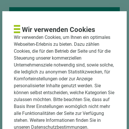
Nutzen Sie unseren
Wir verwenden Cookies
Zuschnittservice
Wir verwenden Cookies, um Ihnen ein optimales
Bekantungsfähiger Fixmaßzuschnitt maßhaltig
Webseiten-Erlebnis zu bieten. Dazu zählen
und winkelgenau
Cookies, die für den Betrieb der Seite und für die
Hohe und präzise Leistung durch
Steuerung unserer kommerziellen
halbautomatische Beschickung
Unternehmensziele notwendig sind, sowie solche,
Einzelteiletikettierung auf Wunsch möglich
die lediglich zu anonymen Statistikzwecken, für
Materialschonende und kundengerechte
Komforteinstellungen oder zur Anzeige
Verpackung der Fixmaße
personalisierter Inhalte genutzt werden. Sie
können selbst entscheiden, welche Kategorien Sie
zulassen möchten. Bitte beachten Sie, dass auf
Jetzt Zuschnitt anfragen
Basis Ihrer Einstellungen womöglich nicht mehr
alle Funktionalitäten der Seite zur Verfügung
stehen. Weitere Informationen finden Sie in
unseren Datenschutzbestimmungen.