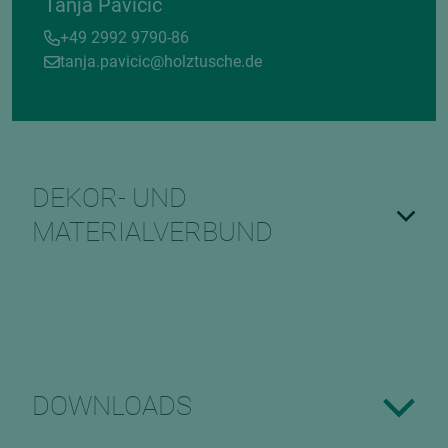
Tanja Pavicic
+49 2992 9790-86
tanja.pavicic@holztusche.de
DEKOR- UND
MATERIALVERBUND
DOWNLOADS