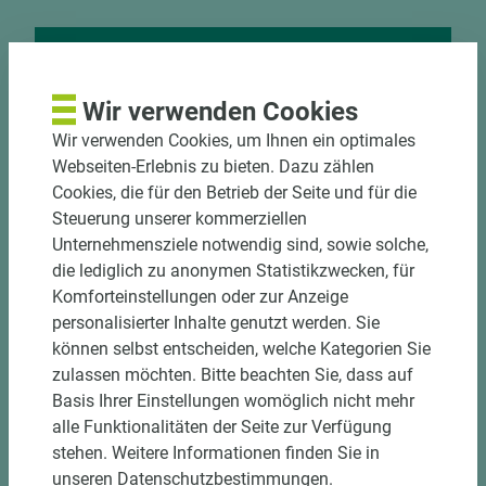
Nutzen Sie unseren
Wir verwenden Cookies
Zuschnittservice
Wir verwenden Cookies, um Ihnen ein optimales
Bekantungsfähiger Fixmaßzuschnitt maßhaltig
Webseiten-Erlebnis zu bieten. Dazu zählen
und winkelgenau
Cookies, die für den Betrieb der Seite und für die
Hohe und präzise Leistung durch
Steuerung unserer kommerziellen
halbautomatische Beschickung
Unternehmensziele notwendig sind, sowie solche,
Einzelteiletikettierung auf Wunsch möglich
die lediglich zu anonymen Statistikzwecken, für
Materialschonende und kundengerechte
Komforteinstellungen oder zur Anzeige
Verpackung der Fixmaße
personalisierter Inhalte genutzt werden. Sie
können selbst entscheiden, welche Kategorien Sie
zulassen möchten. Bitte beachten Sie, dass auf
Jetzt Zuschnitt anfragen
Basis Ihrer Einstellungen womöglich nicht mehr
alle Funktionalitäten der Seite zur Verfügung
stehen. Weitere Informationen finden Sie in
unseren Datenschutzbestimmungen.