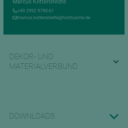
Marcus Kottenstedte
+49 2992 9790-61
marcus.kottenstedte@holztusche.de
DEKOR- UND
MATERIALVERBUND
DOWNLOADS