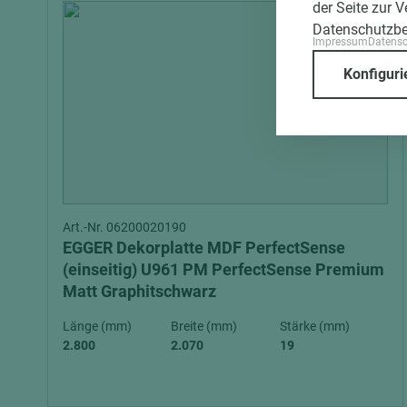
der Seite zur 
Datenschutzb
Impressum
Datens
Konfiguri
Art.-Nr. 06200020190
EGGER Dekorplatte MDF PerfectSense
(einseitig) U961 PM PerfectSense Premium
Matt Graphitschwarz
Länge (mm)
Breite (mm)
Stärke (mm)
2.800
2.070
19