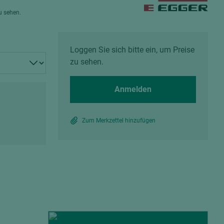
Spanplatten zementgebunden
zu sehen.
Sperrholz
Alle Partner anzeigen
Alle Partner anzeigen
Loggen Sie sich bitte ein, um Preise
zu sehen.
Anmelden
chtet
Zum Merkzettel hinzufügen