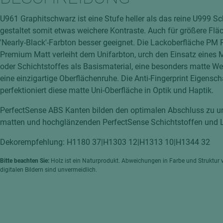
hochglänzend
atten
U961 Graphitschwarz ist eine Stufe heller als das reine U999 S
matt
ng
gestaltet somit etwas weichere Kontraste. Auch für größere Fläc
Tischlerplatten
'Nearly-Black'-Farbton besser geeignet. Die Lackoberfläche PM
hichtet
Premium Matt verleiht dem Unifarbton, urch den Einsatz eines
Sonderaufbauten
oder Schichtstoffes als Basismaterial, eine besonders matte We
Stab--Stäbchenplatten
eine einzigartige Oberflächenruhe. Die Anti-Fingerprint Eigensch
edelfurniert
perfektioniert diese matte Uni-Oberfläche in Optik und Haptik.
ntflammbar
leicht
PerfectSense ABS Kanten bilden den optimalen Abschluss zu 
melaminbeschichtet
ds
matten und hochglänzenden PerfectSense Schichtstoffen und L
schwer entflammbar
Dekorempfehlung: H1180 37|H1303 12|H1313 10|H1344 32
Bitte beachten Sie:
Holz ist ein Naturprodukt. Abweichungen in Farbe und Struktur 
digitalen Bildern sind unvermeidlich.