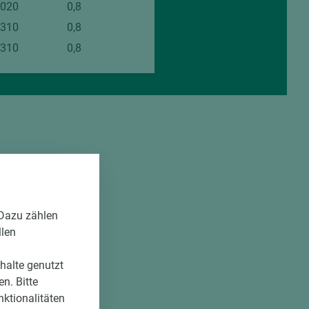
.020
0,8
.310
0,8
.310
0,8
 Dazu zählen
llen
nhalte genutzt
n. Bitte
nktionalitäten