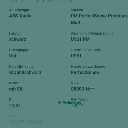
Verbundpl
grundierfolienbeschichtet
Artikelgruppe
Struktur
Verpacku
ABS-Kante
PM PerfectSense Premium
hochglänzend
biegbar
Matt
leicht
dekorbesc
Farbton
Dekor- und Materialverbund
matt
schwarz
U961 PM
leicht
roh
roh
Dekorgruppe
Hersteller Farbcode
schwer entflammbar
Uni
U961
schwer e
Trockenbau
Hersteller Farbe
Herstellerbezeichnung
UPB Boar
Graphitschwarz
PerfectSense
Gipsfaserplatten
Kleber
NCS
Norit-Platten
mit SK
S8000-N***
Pantone
RAL (ähnl.)
Weiterlesen
433U
7021*
EAN
9010771982444