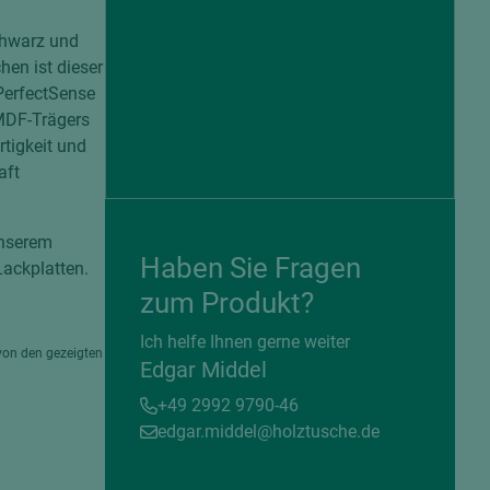
chwarz und
hen ist dieser
 PerfectSense
 MDF-Trägers
rtigkeit und
aft
unserem
Haben Sie Fragen
ackplatten.
zum Produkt?
= beschichtete Plattenwerkstoffe
Ich helfe Ihnen gerne weiter
von den gezeigten
Edgar Middel
+49 2992 9790-46
edgar.middel@holztusche.de